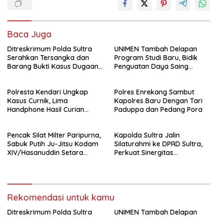
Baca Juga
Ditreskrimum Polda Sultra
UNIMEN Tambah Delapan
Serahkan Tersangka dan
Program Studi Baru, Bidik
Barang Bukti Kasus Dugaan
Penguatan Daya Saing
Penyelenggaraan Perjalanan
Perguruan Tinggi.
Ibadah Umrah Tanpa Izin ke
Polresta Kendari Ungkap
Polres Enrekang Sambut
Kejaksaan
Kasus Curnik, Lima
Kapolres Baru Dengan Tari
Handphone Hasil Curian
Paduppa dan Pedang Pora
Berhasil Diamankan
Pencak Silat Milter Paripurna,
Kapolda Sultra Jalin
Sabuk Putih Ju-Jitsu Kodam
Silaturahmi ke DPRD Sultra,
XIV/Hasanuddin Setara
Perkuat Sinergitas
Sabuk Hitam
Forkopimda untuk Kemajuan
Daerah
Rekomendasi untuk kamu
Ditreskrimum Polda Sultra
UNIMEN Tambah Delapan