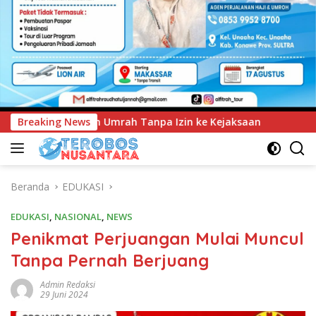
 ke Kejaksaan
Breaking News
UNIMEN Tambah Delapan Program Studi B
Beranda
EDUKASI
EDUKASI
,
NASIONAL
,
NEWS
Penikmat Perjuangan Mulai Muncul
Tanpa Pernah Berjuang
Admin Redaksi
29 Juni 2024