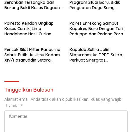
Serahkan Tersangka dan
Program Studi Baru, Bidik
Barang Bukti Kasus Dugaan
Penguatan Daya Saing
Penyelenggaraan Perjalanan
Perguruan Tinggi.
Ibadah Umrah Tanpa Izin ke
Polresta Kendari Ungkap
Polres Enrekang Sambut
Kejaksaan
Kasus Curnik, Lima
Kapolres Baru Dengan Tari
Handphone Hasil Curian
Paduppa dan Pedang Pora
Berhasil Diamankan
Pencak Silat Milter Paripurna,
Kapolda Sultra Jalin
Sabuk Putih Ju-Jitsu Kodam
Silaturahmi ke DPRD Sultra,
XIV/Hasanuddin Setara
Perkuat Sinergitas
Sabuk Hitam
Forkopimda untuk Kemajuan
Daerah
Tinggalkan Balasan
Alamat email Anda tidak akan dipublikasikan.
Ruas yang wajib
ditandai
*