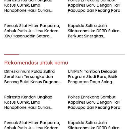
Polresta Kendari Ungkap
Polres Enrekang Sambut
Kejaksaan
Kasus Curnik, Lima
Kapolres Baru Dengan Tari
Handphone Hasil Curian
Paduppa dan Pedang Pora
Berhasil Diamankan
Pencak Silat Milter Paripurna,
Kapolda Sultra Jalin
Sabuk Putih Ju-Jitsu Kodam
Silaturahmi ke DPRD Sultra,
XIV/Hasanuddin Setara
Perkuat Sinergitas
Sabuk Hitam
Forkopimda untuk Kemajuan
Daerah
Rekomendasi untuk kamu
Ditreskrimum Polda Sultra
UNIMEN Tambah Delapan
Serahkan Tersangka dan
Program Studi Baru, Bidik
Barang Bukti Kasus Dugaan
Penguatan Daya Saing
Penyelenggaraan Perjalanan
Perguruan Tinggi.
Ibadah Umrah Tanpa Izin ke
Polresta Kendari Ungkap
Polres Enrekang Sambut
Kejaksaan
Kasus Curnik, Lima
Kapolres Baru Dengan Tari
Handphone Hasil Curian
Paduppa dan Pedang Pora
Berhasil Diamankan
Pencak Silat Milter Paripurna,
Kapolda Sultra Jalin
Sabuk Putih Ju-Jitsu Kodam
Silaturahmi ke DPRD Sultra,