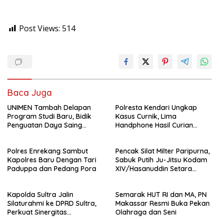
Post Views:
514
Baca Juga
UNIMEN Tambah Delapan
Polresta Kendari Ungkap
Program Studi Baru, Bidik
Kasus Curnik, Lima
Penguatan Daya Saing
Handphone Hasil Curian
Perguruan Tinggi.
Berhasil Diamankan
Polres Enrekang Sambut
Pencak Silat Milter Paripurna,
Kapolres Baru Dengan Tari
Sabuk Putih Ju-Jitsu Kodam
Paduppa dan Pedang Pora
XIV/Hasanuddin Setara
Sabuk Hitam
Kapolda Sultra Jalin
Semarak HUT RI dan MA, PN
Silaturahmi ke DPRD Sultra,
Makassar Resmi Buka Pekan
Perkuat Sinergitas
Olahraga dan Seni