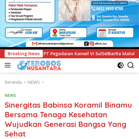
an Kanwil VI SulSelBarRa Maluku Luncurkan Program PANDE EM
Breaking News
Beranda
NEWS
NEWS
Sinergitas Babinsa Koramil Binamu
Bersama Tenaga Kesehatan
Wujudkan Generasi Bangsa Yang
Sehat