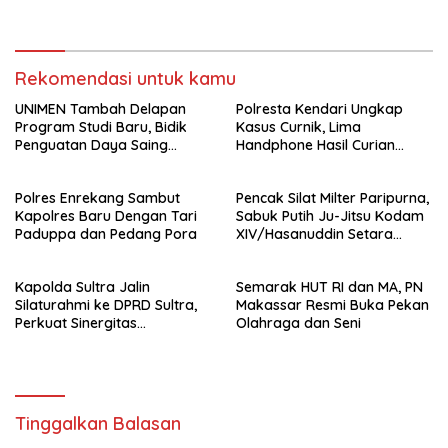
Forkopimda untuk Kemajuan
Daerah
Rekomendasi untuk kamu
UNIMEN Tambah Delapan
Polresta Kendari Ungkap
Program Studi Baru, Bidik
Kasus Curnik, Lima
Penguatan Daya Saing
Handphone Hasil Curian
Perguruan Tinggi.
Berhasil Diamankan
Polres Enrekang Sambut
Pencak Silat Milter Paripurna,
Kapolres Baru Dengan Tari
Sabuk Putih Ju-Jitsu Kodam
Paduppa dan Pedang Pora
XIV/Hasanuddin Setara
Sabuk Hitam
Kapolda Sultra Jalin
Semarak HUT RI dan MA, PN
Silaturahmi ke DPRD Sultra,
Makassar Resmi Buka Pekan
Perkuat Sinergitas
Olahraga dan Seni
Forkopimda untuk Kemajuan
Daerah
Tinggalkan Balasan