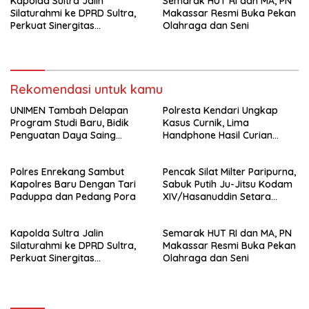
Kapolda Sultra Jalin
Semarak HUT RI dan MA, PN
Silaturahmi ke DPRD Sultra,
Makassar Resmi Buka Pekan
Perkuat Sinergitas
Olahraga dan Seni
Forkopimda untuk Kemajuan
Daerah
Rekomendasi untuk kamu
UNIMEN Tambah Delapan
Polresta Kendari Ungkap
Program Studi Baru, Bidik
Kasus Curnik, Lima
Penguatan Daya Saing
Handphone Hasil Curian
Perguruan Tinggi.
Berhasil Diamankan
Polres Enrekang Sambut
Pencak Silat Milter Paripurna,
Kapolres Baru Dengan Tari
Sabuk Putih Ju-Jitsu Kodam
Paduppa dan Pedang Pora
XIV/Hasanuddin Setara
Sabuk Hitam
Kapolda Sultra Jalin
Semarak HUT RI dan MA, PN
Silaturahmi ke DPRD Sultra,
Makassar Resmi Buka Pekan
Perkuat Sinergitas
Olahraga dan Seni
Forkopimda untuk Kemajuan
Daerah