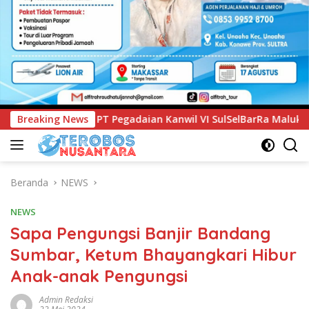
adaian Kanwil VI SulSelBarRa Maluku Luncurkan Program PAN
Breaking News
Beranda
NEWS
NEWS
Sapa Pengungsi Banjir Bandang
Sumbar, Ketum Bhayangkari Hibur
Anak-anak Pengungsi
Admin Redaksi