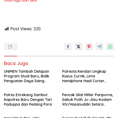
Olahraga dan Seni
Post Views:
320
Baca Juga
UNIMEN Tambah Delapan
Polresta Kendari Ungkap
Program Studi Baru, Bidik
Kasus Curnik, Lima
Penguatan Daya Saing
Handphone Hasil Curian
Perguruan Tinggi.
Berhasil Diamankan
Polres Enrekang Sambut
Pencak Silat Milter Paripurna,
Kapolres Baru Dengan Tari
Sabuk Putih Ju-Jitsu Kodam
Paduppa dan Pedang Pora
XIV/Hasanuddin Setara
Sabuk Hitam