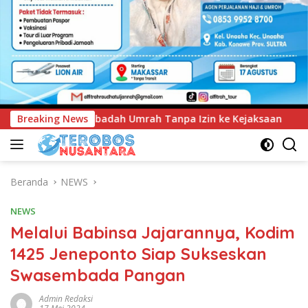
Tanpa Izin ke Kejaksaan
Breaking News
UNIMEN Tambah Delapan Progr
Beranda
NEWS
NEWS
Melalui Babinsa Jajarannya, Kodim
1425 Jeneponto Siap Sukseskan
Swasembada Pangan
Admin Redaksi