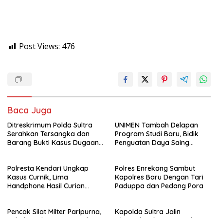
Post Views:
476
Baca Juga
Ditreskrimum Polda Sultra
UNIMEN Tambah Delapan
Serahkan Tersangka dan
Program Studi Baru, Bidik
Barang Bukti Kasus Dugaan
Penguatan Daya Saing
Penyelenggaraan Perjalanan
Perguruan Tinggi.
Ibadah Umrah Tanpa Izin ke
Polresta Kendari Ungkap
Polres Enrekang Sambut
Kejaksaan
Kasus Curnik, Lima
Kapolres Baru Dengan Tari
Handphone Hasil Curian
Paduppa dan Pedang Pora
Berhasil Diamankan
Pencak Silat Milter Paripurna,
Kapolda Sultra Jalin