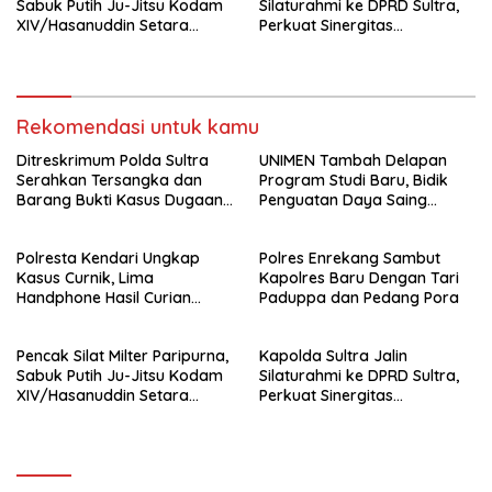
Sabuk Putih Ju-Jitsu Kodam
Silaturahmi ke DPRD Sultra,
XIV/Hasanuddin Setara
Perkuat Sinergitas
Sabuk Hitam
Forkopimda untuk Kemajuan
Daerah
Rekomendasi untuk kamu
Ditreskrimum Polda Sultra
UNIMEN Tambah Delapan
Serahkan Tersangka dan
Program Studi Baru, Bidik
Barang Bukti Kasus Dugaan
Penguatan Daya Saing
Penyelenggaraan Perjalanan
Perguruan Tinggi.
Ibadah Umrah Tanpa Izin ke
Polresta Kendari Ungkap
Polres Enrekang Sambut
Kejaksaan
Kasus Curnik, Lima
Kapolres Baru Dengan Tari
Handphone Hasil Curian
Paduppa dan Pedang Pora
Berhasil Diamankan
Pencak Silat Milter Paripurna,
Kapolda Sultra Jalin
Sabuk Putih Ju-Jitsu Kodam
Silaturahmi ke DPRD Sultra,
XIV/Hasanuddin Setara
Perkuat Sinergitas
Sabuk Hitam
Forkopimda untuk Kemajuan
Daerah