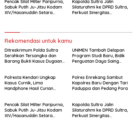
Pencak Silat Milter Paripurna,
Kapolda Sultra Jalin
Sabuk Putih Ju-Jitsu Kodam
Silaturahmi ke DPRD Sultra,
XIV/Hasanuddin Setara
Perkuat Sinergitas
Sabuk Hitam
Forkopimda untuk Kemajuan
Daerah
Rekomendasi untuk kamu
Ditreskrimum Polda Sultra
UNIMEN Tambah Delapan
Serahkan Tersangka dan
Program Studi Baru, Bidik
Barang Bukti Kasus Dugaan
Penguatan Daya Saing
Penyelenggaraan Perjalanan
Perguruan Tinggi.
Ibadah Umrah Tanpa Izin ke
Polresta Kendari Ungkap
Polres Enrekang Sambut
Kejaksaan
Kasus Curnik, Lima
Kapolres Baru Dengan Tari
Handphone Hasil Curian
Paduppa dan Pedang Pora
Berhasil Diamankan
Pencak Silat Milter Paripurna,
Kapolda Sultra Jalin
Sabuk Putih Ju-Jitsu Kodam
Silaturahmi ke DPRD Sultra,
XIV/Hasanuddin Setara
Perkuat Sinergitas
Sabuk Hitam
Forkopimda untuk Kemajuan
Daerah