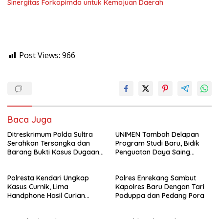
Sinergitas Forkopimda untuk Kemajuan Daerah
Post Views:
966
Baca Juga
Ditreskrimum Polda Sultra
UNIMEN Tambah Delapan
Serahkan Tersangka dan
Program Studi Baru, Bidik
Barang Bukti Kasus Dugaan
Penguatan Daya Saing
Penyelenggaraan Perjalanan
Perguruan Tinggi.
Ibadah Umrah Tanpa Izin ke
Polresta Kendari Ungkap
Polres Enrekang Sambut
Kejaksaan
Kasus Curnik, Lima
Kapolres Baru Dengan Tari
Handphone Hasil Curian
Paduppa dan Pedang Pora
Berhasil Diamankan