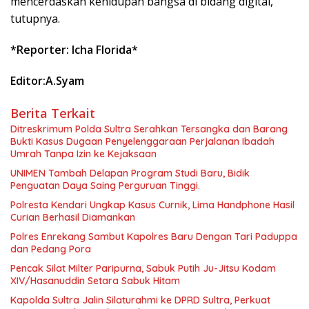
mencerdaskan kehidupan bangsa di bidang digital,”
tutupnya.
*Reporter: Icha Florida*
Editor:A.Syam
Berita Terkait
Ditreskrimum Polda Sultra Serahkan Tersangka dan Barang
Bukti Kasus Dugaan Penyelenggaraan Perjalanan Ibadah
Umrah Tanpa Izin ke Kejaksaan
UNIMEN Tambah Delapan Program Studi Baru, Bidik
Penguatan Daya Saing Perguruan Tinggi.
Polresta Kendari Ungkap Kasus Curnik, Lima Handphone Hasil
Curian Berhasil Diamankan
Polres Enrekang Sambut Kapolres Baru Dengan Tari Paduppa
dan Pedang Pora
Pencak Silat Milter Paripurna, Sabuk Putih Ju-Jitsu Kodam
XIV/Hasanuddin Setara Sabuk Hitam
Kapolda Sultra Jalin Silaturahmi ke DPRD Sultra, Perkuat