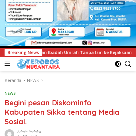
 Tanpa Izin ke Kejaksaan
Breaking News
UNIMEN Tambah Delapan Prog
Beranda
NEWS
NEWS
Begini pesan Diskominfo
Kabupaten Sikka tentang Media
Sosial.
Admin Redaksi