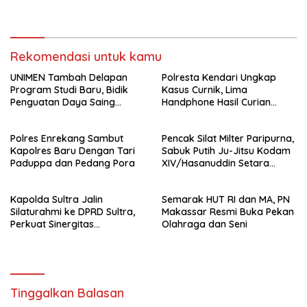
Forkopimda untuk Kemajuan
Daerah
Rekomendasi untuk kamu
UNIMEN Tambah Delapan
Polresta Kendari Ungkap
Program Studi Baru, Bidik
Kasus Curnik, Lima
Penguatan Daya Saing
Handphone Hasil Curian
Perguruan Tinggi.
Berhasil Diamankan
Polres Enrekang Sambut
Pencak Silat Milter Paripurna,
Kapolres Baru Dengan Tari
Sabuk Putih Ju-Jitsu Kodam
Paduppa dan Pedang Pora
XIV/Hasanuddin Setara
Sabuk Hitam
Kapolda Sultra Jalin
Semarak HUT RI dan MA, PN
Silaturahmi ke DPRD Sultra,
Makassar Resmi Buka Pekan
Perkuat Sinergitas
Olahraga dan Seni
Forkopimda untuk Kemajuan
Daerah
Tinggalkan Balasan