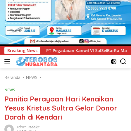
egadaian Kanwil VI SulSelBarRa Maluku Luncurkan Program P
Breaking News
Beranda
NEWS
NEWS
Panitia Perayaan Hari Kenaikan
Yesus Kristus Sultra Gelar Donor
Darah di Kendari
Admin Redaksi