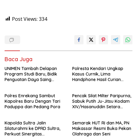
Post Views:
334
Baca Juga
UNIMEN Tambah Delapan
Polresta Kendari Ungkap
Program Studi Baru, Bidik
Kasus Curnik, Lima
Penguatan Daya Saing
Handphone Hasil Curian
Perguruan Tinggi.
Berhasil Diamankan
Polres Enrekang Sambut
Pencak Silat Milter Paripurna,
Kapolres Baru Dengan Tari
Sabuk Putih Ju-Jitsu Kodam
Paduppa dan Pedang Pora
XIV/Hasanuddin Setara
Sabuk Hitam
Kapolda Sultra Jalin
Semarak HUT RI dan MA, PN
Silaturahmi ke DPRD Sultra,
Makassar Resmi Buka Pekan
Perkuat Sinergitas
Olahraga dan Seni