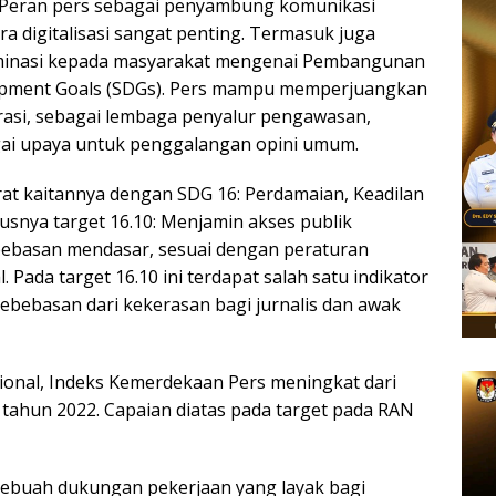
ra. Peran pers sebagai penyambung komunikasi
a digitalisasi sangat penting. Termasuk juga
eminasi kepada masyarakat mengenai Pembangunan
lopment Goals (SDGs). Pers mampu memperjuangkan
pirasi, sebagai lembaga penyalur pengawasan,
agai upaya untuk penggalangan opini umum.
at kaitannya dengan SDG 16: Perdamaian, Keadilan
nya target 16.10: Menjamin akses publik
bebasan mendasar, sesuai dengan peraturan
 Pada target 16.10 ini terdapat salah satu indikator
r kebebasan dari kekerasan bagi jurnalis dan awak
ional, Indeks Kemerdekaan Pers meningkat dari
a tahun 2022. Capaian diatas pada target pada RAN
 sebuah dukungan pekerjaan yang layak bagi