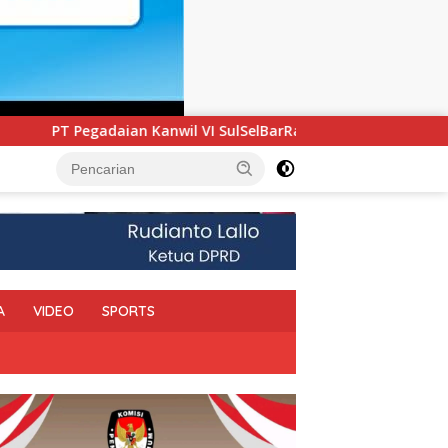
SulSelBarRa Maluku Luncurkan Program PANDE EMAS untuk Per
A
VIDEO
SPORTS