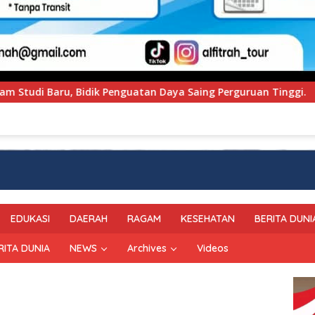
ya Saing Perguruan Tinggi.
PT Pegadaian Kanwil VI 
EDUKASI
DAERAH
RAGAM
KESEHATAN
BERITA DUNI
RITA DUNIA
NEWS
Archives
Videos