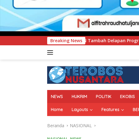
NIMEN Tambah Delapan Program Studi Baru, Bidik Penguatan Da
Breaking News
NEWS
HUKRIM
POLITIK
EKOBIS
Home
Layouts
Features
BE
Beranda
NASIONAL
NASIONAL
,
NEWS