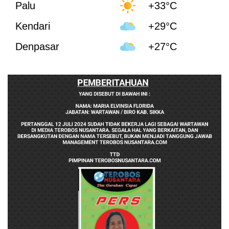
Palu
+33°C
Kendari
+29°C
Denpasar
+27°C