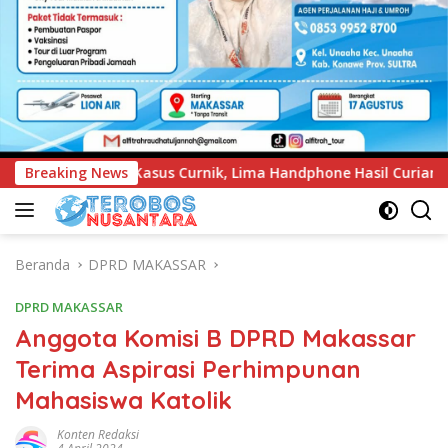
Lima Handphone Hasil Curian Berhasil Diamankan
Breaking News
Polre
Beranda
DPRD MAKASSAR
DPRD MAKASSAR
Anggota Komisi B DPRD Makassar
Terima Aspirasi Perhimpunan
Mahasiswa Katolik
Konten Redaksi