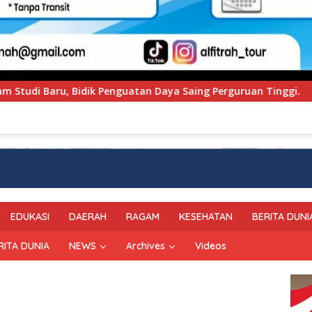
aing Perguruan Tinggi.
PT Pegadaian Kanwil VI SulSe
EDUKASI
DAERAH
RAGAM
KESEHATAN
BERITA DUNI
RITA DUNIA
NEWS
Archives
Videos