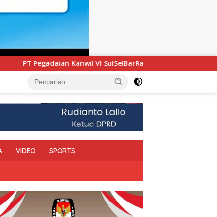
lBarRa Maluku Luncurkan Program PANDE EMAS untuk Perkuat 
A
VIDEO
SPORTS