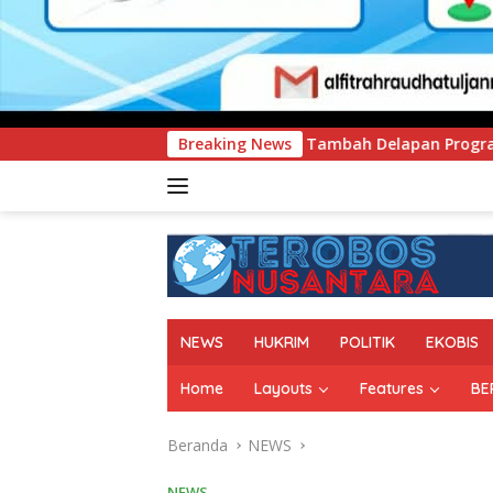
 Tambah Delapan Program Studi Baru, Bidik Penguatan Daya S
Breaking News
NEWS
HUKRIM
POLITIK
EKOBIS
Home
Layouts
Features
BE
Beranda
NEWS
NEWS