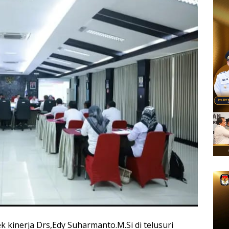
k kinerja Drs,Edy Suharmanto.M.Si di telusuri