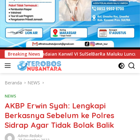
il VI SulSelBarRa Maluku Luncurkan Program PANDE EMAS untu
Breaking News
Beranda
NEWS
NEWS
AKBP Erwin Syah: Lengkapi
Berkasnya Sebelum ke Polres
Sidrap Agar Tidak Bolak Balik
Admin Redaksi