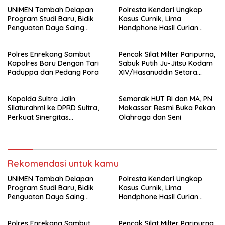
UNIMEN Tambah Delapan
Polresta Kendari Ungkap
Program Studi Baru, Bidik
Kasus Curnik, Lima
Penguatan Daya Saing
Handphone Hasil Curian
Perguruan Tinggi.
Berhasil Diamankan
Polres Enrekang Sambut
Pencak Silat Milter Paripurna,
Kapolres Baru Dengan Tari
Sabuk Putih Ju-Jitsu Kodam
Paduppa dan Pedang Pora
XIV/Hasanuddin Setara
Sabuk Hitam
Kapolda Sultra Jalin
Semarak HUT RI dan MA, PN
Silaturahmi ke DPRD Sultra,
Makassar Resmi Buka Pekan
Perkuat Sinergitas
Olahraga dan Seni
Forkopimda untuk Kemajuan
Daerah
Rekomendasi untuk kamu
UNIMEN Tambah Delapan
Polresta Kendari Ungkap
Program Studi Baru, Bidik
Kasus Curnik, Lima
Penguatan Daya Saing
Handphone Hasil Curian
Perguruan Tinggi.
Berhasil Diamankan
Polres Enrekang Sambut
Pencak Silat Milter Paripurna,