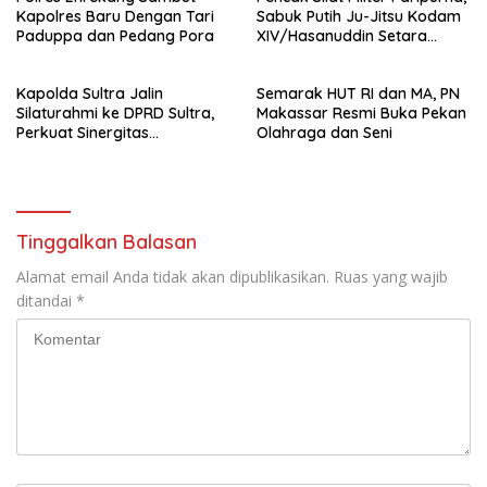
Kapolres Baru Dengan Tari
Sabuk Putih Ju-Jitsu Kodam
Paduppa dan Pedang Pora
XIV/Hasanuddin Setara
Sabuk Hitam
Kapolda Sultra Jalin
Semarak HUT RI dan MA, PN
Silaturahmi ke DPRD Sultra,
Makassar Resmi Buka Pekan
Perkuat Sinergitas
Olahraga dan Seni
Forkopimda untuk Kemajuan
Daerah
Tinggalkan Balasan
Alamat email Anda tidak akan dipublikasikan.
Ruas yang wajib
ditandai
*