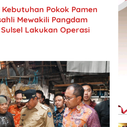
ga Kebutuhan Pokok Pamen
sahli Mewakili Pangdam
Sulsel Lakukan Operasi