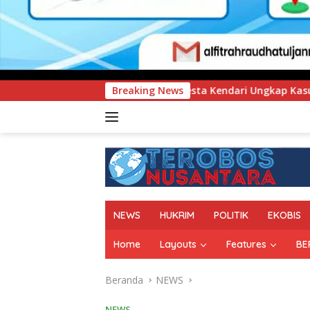
Polresta Kendari Ungkap Kasus Curnik, Lima Handphone Hasi
Breaking News
NEWS
HUKRIM
POLITIK
EKOBIS
Home
Layouts
Features
BE
Beranda
NEWS
NEWS