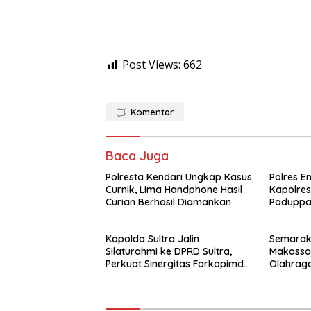
Post Views:
662
Komentar
Baca Juga
Polresta Kendari Ungkap Kasus
Polres E
Curnik, Lima Handphone Hasil
Kapolres
Curian Berhasil Diamankan
Paduppa
Kapolda Sultra Jalin
Semarak 
Silaturahmi ke DPRD Sultra,
Makassa
Perkuat Sinergitas Forkopimda
Olahraga
untuk Kemajuan Daerah