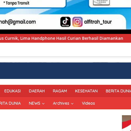
l Curian Berhasil Diamankan
Polres Enrekang Sambut K
EDUKASI
DAERAH
RAGAM
KESEHATAN
BERITA DUNI
RITA DUNIA
NEWS
Archives
Videos