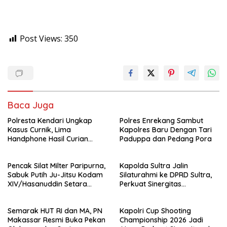
Post Views:
350
Baca Juga
Polresta Kendari Ungkap
Polres Enrekang Sambut
Kasus Curnik, Lima
Kapolres Baru Dengan Tari
Handphone Hasil Curian
Paduppa dan Pedang Pora
Berhasil Diamankan
Pencak Silat Milter Paripurna,
Kapolda Sultra Jalin
Sabuk Putih Ju-Jitsu Kodam
Silaturahmi ke DPRD Sultra,
XIV/Hasanuddin Setara
Perkuat Sinergitas
Sabuk Hitam
Forkopimda untuk Kemajuan
Daerah
Semarak HUT RI dan MA, PN
Kapolri Cup Shooting
Makassar Resmi Buka Pekan
Championship 2026 Jadi