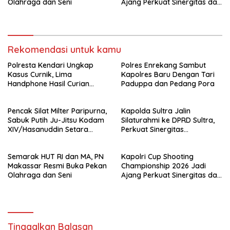
Olahraga dan Seni
Ajang Perkuat Sinergitas dan
Pembinaan Atlet
Rekomendasi untuk kamu
Polresta Kendari Ungkap
Polres Enrekang Sambut
Kasus Curnik, Lima
Kapolres Baru Dengan Tari
Handphone Hasil Curian
Paduppa dan Pedang Pora
Berhasil Diamankan
Pencak Silat Milter Paripurna,
Kapolda Sultra Jalin
Sabuk Putih Ju-Jitsu Kodam
Silaturahmi ke DPRD Sultra,
XIV/Hasanuddin Setara
Perkuat Sinergitas
Sabuk Hitam
Forkopimda untuk Kemajuan
Daerah
Semarak HUT RI dan MA, PN
Kapolri Cup Shooting
Makassar Resmi Buka Pekan
Championship 2026 Jadi
Olahraga dan Seni
Ajang Perkuat Sinergitas dan
Pembinaan Atlet
Tinggalkan Balasan