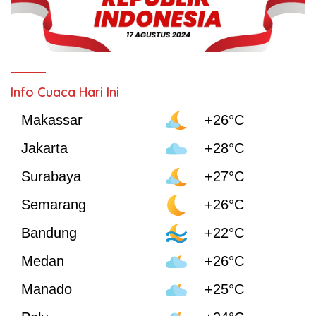
Info Cuaca Hari Ini
Makassar
+26°C
Jakarta
+28°C
Surabaya
+27°C
Semarang
+26°C
Bandung
+22°C
Medan
+26°C
Manado
+25°C