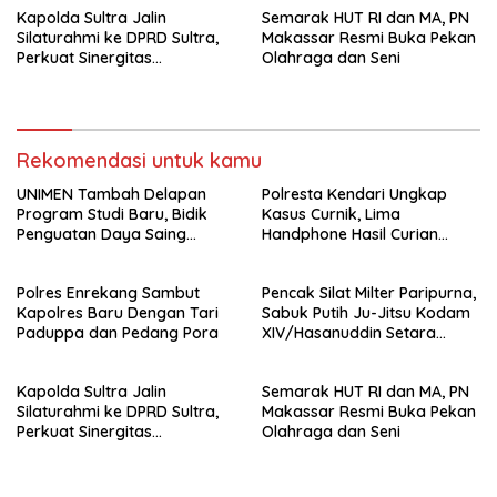
Kapolda Sultra Jalin
Semarak HUT RI dan MA, PN
Silaturahmi ke DPRD Sultra,
Makassar Resmi Buka Pekan
Perkuat Sinergitas
Olahraga dan Seni
Forkopimda untuk Kemajuan
Daerah
Rekomendasi untuk kamu
UNIMEN Tambah Delapan
Polresta Kendari Ungkap
Program Studi Baru, Bidik
Kasus Curnik, Lima
Penguatan Daya Saing
Handphone Hasil Curian
Perguruan Tinggi.
Berhasil Diamankan
Polres Enrekang Sambut
Pencak Silat Milter Paripurna,
Kapolres Baru Dengan Tari
Sabuk Putih Ju-Jitsu Kodam
Paduppa dan Pedang Pora
XIV/Hasanuddin Setara
Sabuk Hitam
Kapolda Sultra Jalin
Semarak HUT RI dan MA, PN
Silaturahmi ke DPRD Sultra,
Makassar Resmi Buka Pekan
Perkuat Sinergitas
Olahraga dan Seni
Forkopimda untuk Kemajuan
Daerah