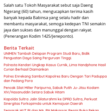
Salah satu Tokoh Masyarakat sebut saja Daeng
Ngerang (60) tahun, mengucapkan terima kasih
banyak kepada Babinsa yang selalu hadir dan
membantu masyarakat, semoga kedepan TNI semakin
jaya dan sukses dan manunggal dengan rakyat.
(Penerangan Kodim 1425/Jeneponto).
Berita Terkait
UNIMEN Tambah Delapan Program Studi Baru, Bidik
Penguatan Daya Saing Perguruan Tinggi.
Polresta Kendari Ungkap Kasus Curnik, Lima Handphone Hasil
Curian Berhasil Diamankan
Polres Enrekang Sambut Kapolres Baru Dengan Tari Paduppa
dan Pedang Pora
Pencak Silat Milter Paripurna, Sabuk Putih Ju-Jitsu Kodam
XIV/Hasanuddin Setara Sabuk Hitam
Kapolda Sultra Jalin Silaturahmi ke DPRD Sultra, Perkuat
Sinergitas Forkopimda untuk Kemajuan Daerah
Semarak HUT RI dan MA, PN Makassar Resmi Buka Pekan