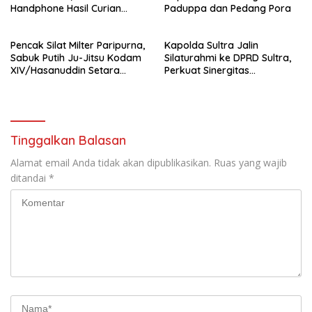
Handphone Hasil Curian
Paduppa dan Pedang Pora
Berhasil Diamankan
Pencak Silat Milter Paripurna,
Kapolda Sultra Jalin
Sabuk Putih Ju-Jitsu Kodam
Silaturahmi ke DPRD Sultra,
XIV/Hasanuddin Setara
Perkuat Sinergitas
Sabuk Hitam
Forkopimda untuk Kemajuan
Daerah
Tinggalkan Balasan
Alamat email Anda tidak akan dipublikasikan.
Ruas yang wajib
ditandai
*