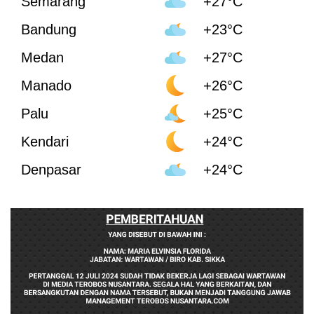
Semarang
+27°C
Bandung
+23°C
Medan
+27°C
Manado
+26°C
Palu
+25°C
Kendari
+24°C
Denpasar
+24°C