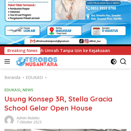
in ke Kejaksaan
Breaking News
UNIMEN Tambah Delapan Program Studi
Beranda
EDUKASI
EDUKASI
,
NEWS
Usung Konsep 3R, Stella Gracia
School Gelar Open House
Admin Redaksi
7 Oktober 2023