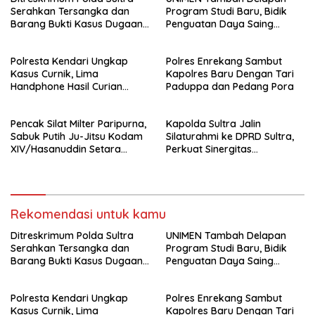
Serahkan Tersangka dan
Program Studi Baru, Bidik
Barang Bukti Kasus Dugaan
Penguatan Daya Saing
Penyelenggaraan Perjalanan
Perguruan Tinggi.
Ibadah Umrah Tanpa Izin ke
Polresta Kendari Ungkap
Polres Enrekang Sambut
Kejaksaan
Kasus Curnik, Lima
Kapolres Baru Dengan Tari
Handphone Hasil Curian
Paduppa dan Pedang Pora
Berhasil Diamankan
Pencak Silat Milter Paripurna,
Kapolda Sultra Jalin
Sabuk Putih Ju-Jitsu Kodam
Silaturahmi ke DPRD Sultra,
XIV/Hasanuddin Setara
Perkuat Sinergitas
Sabuk Hitam
Forkopimda untuk Kemajuan
Daerah
Rekomendasi untuk kamu
Ditreskrimum Polda Sultra
UNIMEN Tambah Delapan
Serahkan Tersangka dan
Program Studi Baru, Bidik
Barang Bukti Kasus Dugaan
Penguatan Daya Saing
Penyelenggaraan Perjalanan
Perguruan Tinggi.
Ibadah Umrah Tanpa Izin ke
Polresta Kendari Ungkap
Polres Enrekang Sambut
Kejaksaan
Kasus Curnik, Lima
Kapolres Baru Dengan Tari