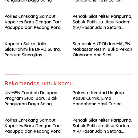
Penguatan Daya Saing
Handphone Hasil Curian
Perguruan Tinggi.
Berhasil Diamankan
Polres Enrekang Sambut
Pencak Silat Milter Paripurna,
Kapolres Baru Dengan Tari
Sabuk Putih Ju-Jitsu Kodam
Paduppa dan Pedang Pora
XIV/Hasanuddin Setara
Sabuk Hitam
Kapolda Sultra Jalin
Semarak HUT RI dan MA, PN
Silaturahmi ke DPRD Sultra,
Makassar Resmi Buka Pekan
Perkuat Sinergitas
Olahraga dan Seni
Forkopimda untuk Kemajuan
Daerah
Rekomendasi untuk kamu
UNIMEN Tambah Delapan
Polresta Kendari Ungkap
Program Studi Baru, Bidik
Kasus Curnik, Lima
Penguatan Daya Saing
Handphone Hasil Curian
Perguruan Tinggi.
Berhasil Diamankan
Polres Enrekang Sambut
Pencak Silat Milter Paripurna,
Kapolres Baru Dengan Tari
Sabuk Putih Ju-Jitsu Kodam
Paduppa dan Pedang Pora
XIV/Hasanuddin Setara
Sabuk Hitam