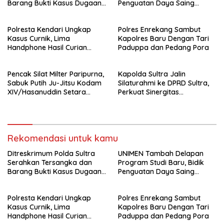
Barang Bukti Kasus Dugaan
Penguatan Daya Saing
Penyelenggaraan Perjalanan
Perguruan Tinggi.
Ibadah Umrah Tanpa Izin ke
Polresta Kendari Ungkap
Polres Enrekang Sambut
Kejaksaan
Kasus Curnik, Lima
Kapolres Baru Dengan Tari
Handphone Hasil Curian
Paduppa dan Pedang Pora
Berhasil Diamankan
Pencak Silat Milter Paripurna,
Kapolda Sultra Jalin
Sabuk Putih Ju-Jitsu Kodam
Silaturahmi ke DPRD Sultra,
XIV/Hasanuddin Setara
Perkuat Sinergitas
Sabuk Hitam
Forkopimda untuk Kemajuan
Daerah
Rekomendasi untuk kamu
Ditreskrimum Polda Sultra
UNIMEN Tambah Delapan
Serahkan Tersangka dan
Program Studi Baru, Bidik
Barang Bukti Kasus Dugaan
Penguatan Daya Saing
Penyelenggaraan Perjalanan
Perguruan Tinggi.
Ibadah Umrah Tanpa Izin ke
Polresta Kendari Ungkap
Polres Enrekang Sambut
Kejaksaan
Kasus Curnik, Lima
Kapolres Baru Dengan Tari
Handphone Hasil Curian
Paduppa dan Pedang Pora