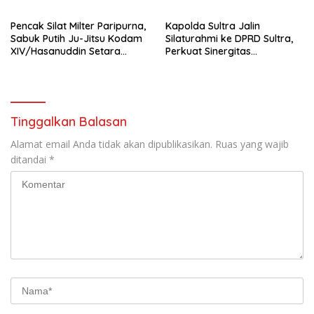
Berhasil Diamankan
Pencak Silat Milter Paripurna,
Kapolda Sultra Jalin
Sabuk Putih Ju-Jitsu Kodam
Silaturahmi ke DPRD Sultra,
XIV/Hasanuddin Setara
Perkuat Sinergitas
Sabuk Hitam
Forkopimda untuk Kemajuan
Daerah
Tinggalkan Balasan
Alamat email Anda tidak akan dipublikasikan.
Ruas yang wajib
ditandai
*