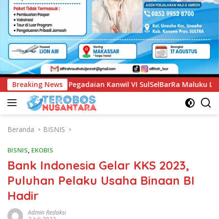
 VI SulSelBarRa Maluku Luncurkan Program PANDE EMAS untuk
Breaking News
Beranda
BISNIS
BISNIS
,
EKOBIS
Bank Indonesia Gelar KKS 2023,
Puluhan Pelaku Usaha Binaan BI
Hadir
Admin Redaksi