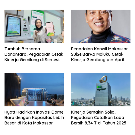
EMAS untuk Perkuat
Keluarga Berdaya” Lewat
Pemberdayaan Masyarakat
Pameran UMKM dan Bazar
Emas
Tumbuh Bersama
Pegadaian Kanwil Makassar
Danantara, Pegadaian Cetak
SulSelBarRa Maluku Cetak
Kinerja Gemilang di Semester
Kinerja Gemilang per April
1 Tahun 2026
2026: Omset Tembus Rp20,19
Triliun dan Perkuat Ekosistem
Emas
Hyatt Hadirkan Inovasi Dome
Kinerja Semakin Solid,
Baru dengan Kapasitas Lebih
Pegadaian Catatkan Laba
Besar di Kota Makassar
Bersih 8,34 T di Tahun 2025