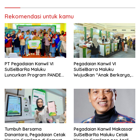
Rekomendasi untuk kamu
PT Pegadaian Kanwil VI
Pegadaian Kanwil VI
SulSelBarRa Maluku
SulSelBarra Maluku
Luncurkan Program PANDE
Wujudkan “Anak Berkarya,
EMAS untuk Perkuat
Keluarga Berdaya” Lewat
Pemberdayaan Masyarakat
Pameran UMKM dan Bazar
Emas
Tumbuh Bersama
Pegadaian Kanwil Makassar
Danantara, Pegadaian Cetak
SulSelBarRa Maluku Cetak