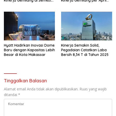
Kinerja Gemilang di Semester
Kinerja Gemilang per April
1 Tahun 2026
2026: Omset Tembus Rp20,19
Triliun dan Perkuat Ekosistem
Emas
Hyatt Hadirkan Inovasi Dome
Kinerja Semakin Solid,
Baru dengan Kapasitas Lebih
Pegadaian Catatkan Laba
Besar di Kota Makassar
Bersih 8,34 T di Tahun 2025
Tinggalkan Balasan
Alamat email Anda tidak akan dipublikasikan.
Ruas yang wajib
ditandai
*