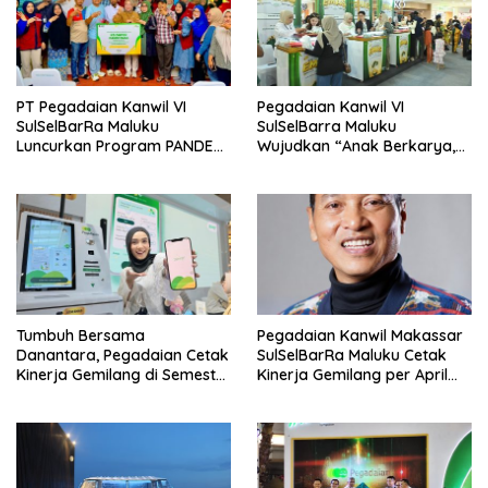
PT Pegadaian Kanwil VI
Pegadaian Kanwil VI
SulSelBarRa Maluku
SulSelBarra Maluku
Luncurkan Program PANDE
Wujudkan “Anak Berkarya,
EMAS untuk Perkuat
Keluarga Berdaya” Lewat
Pemberdayaan Masyarakat
Pameran UMKM dan Bazar
Emas
Tumbuh Bersama
Pegadaian Kanwil Makassar
Danantara, Pegadaian Cetak
SulSelBarRa Maluku Cetak
Kinerja Gemilang di Semester
Kinerja Gemilang per April
1 Tahun 2026
2026: Omset Tembus Rp20,19
Triliun dan Perkuat Ekosistem
Emas