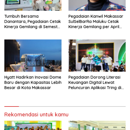
Tumbuh Bersama
Pegadaian Kanwil Makassar
Danantara, Pegadaian Cetak
SulSelBarRa Maluku Cetak
Kinerja Gemilang di Semester
Kinerja Gemilang per April
1 Tahun 2026
2026: Omset Tembus Rp20,19
Triliun dan Perkuat Ekosistem
Emas
Hyatt Hadirkan Inovasi Dome
Pegadaian Dorong Literasi
Baru dengan Kapasitas Lebih
Keuangan Digital Lewat
Besar di Kota Makassar
Peluncuran Aplikasi Tring di
Makassar
Rekomendasi untuk kamu