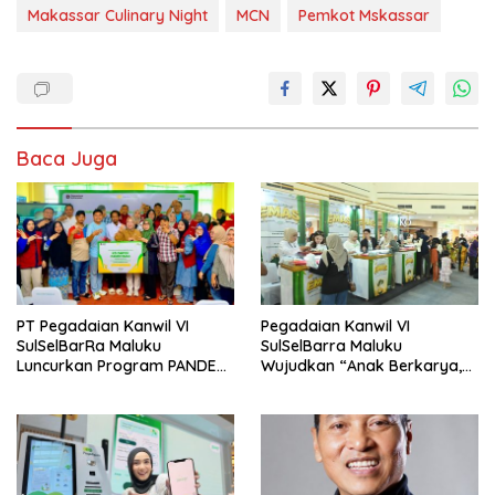
Makassar Culinary Night
MCN
Pemkot Mskassar
Baca Juga
PT Pegadaian Kanwil VI
Pegadaian Kanwil VI
SulSelBarRa Maluku
SulSelBarra Maluku
Luncurkan Program PANDE
Wujudkan “Anak Berkarya,
EMAS untuk Perkuat
Keluarga Berdaya” Lewat
Pemberdayaan Masyarakat
Pameran UMKM dan Bazar
Emas