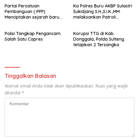
Partai Persatuan
Ka Polres Buru AKBP Sulastri
Pembanguan ( PPP)
Sukidjang S.H.,S.I.K.,MM.
Menciptakan sejarah baru
melaksankan Patroli
sebagai pemenang Pemilu
beberapa titik dalam kota
2024-2029. Di kabupaten
Namlea .
Polisi Tangkap Pengancam
Korupsi TTG di Kab.
Buru (Namlea).
Salah Satu Capres
Donggala, Polda Sulteng
tetapkan 2 Tersangka
Tinggalkan Balasan
Alamat email Anda tidak akan dipublikasikan.
Ruas yang wajib
ditandai
*