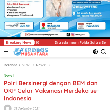
imum Polda Sultra Serahkan Tersangka dan Barang Bukti Kasus
Breaking News
Beranda
NEWS
News1
News1
Polri Bersinergi dengan BEM dan
OKP Gelar Vaksinasi Merdeka se-
Indonesia
23 September 2021