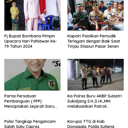
Pj Bupati Bombana Pimpin
Kapolri Pastikan Pemudik
Upacara Hari Pahlawan Ke-
Terlayani dengan Baik Saat
79 Tahun 2024
Tinjau Stasiun Pasar Senen
Partai Persatuan
Ka Polres Buru AKBP Sulastri
Pembanguan ( PPP)
Sukidjang S.H.,S.I.K.,MM.
Menciptakan sejarah baru
melaksankan Patroli
sebagai pemenang Pemilu
beberapa titik dalam kota
2024-2029. Di kabupaten
Namlea .
Polisi Tangkap Pengancam
Korupsi TTG di Kab.
Buru (Namlea).
Salah Satu Capres
Donggala, Polda Sulteng