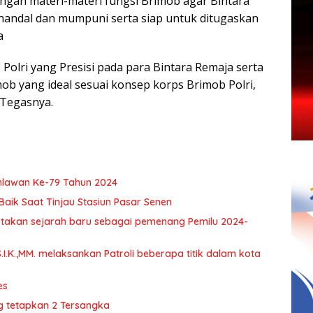
engan materi-materi fungsi Brimob agar Bintara
handal dan mumpuni serta siap untuk ditugaskan
a
lri yang Presisi pada para Bintara Remaja serta
ob yang ideal sesuai konsep korps Brimob Polri,
 Tegasnya.
hlawan Ke-79 Tahun 2024
Baik Saat Tinjau Stasiun Pasar Senen
ptakan sejarah baru sebagai pemenang Pemilu 2024-
S.I.K.,MM. melaksankan Patroli beberapa titik dalam kota
es
ng tetapkan 2 Tersangka