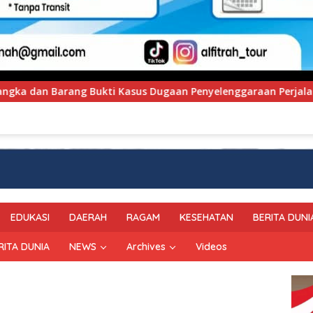
an Penyelenggaraan Perjalanan Ibadah Umrah Tanpa Izin ke Ke
EDUKASI
DAERAH
RAGAM
KESEHATAN
BERITA DUNI
RITA DUNIA
NEWS
Archives
Videos