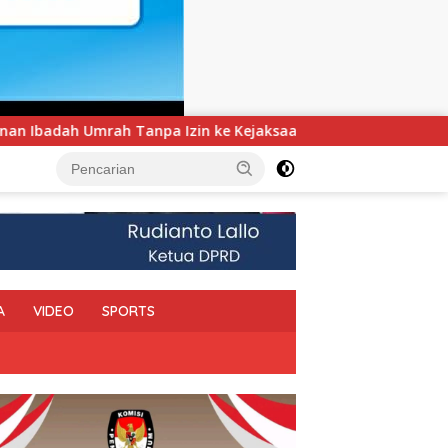
jaksaan
UNIMEN Tambah Delapan Program Studi Baru, B
A
VIDEO
SPORTS