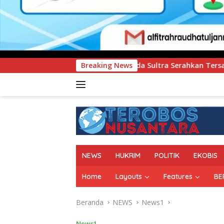
Polda Sultra Serahkan Tersangka dan Barang Bukti Kasus Duga
Breaking News
NEWS
HUKRIM
POLITIK
EKOBIS
Home
Layouts
Features
BE
Beranda
NEWS
News1
News1