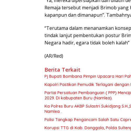
“Ya, mereka dipersiapkan dan dilatih d
Remaja tersebut menjadi Brimob yang 
kapanpun dan dimanapun”. Tambahny
“Terutama dalam menanamkan konsep Po
tindak lanjut pembentukan postur Brim
Negara hadir, egara tidak boleh kalah”
(AR/Red)
Berita Terkait
Pj Bupati Bombana Pimpin Upacara Hari Pa
Kapolri Pastikan Pemudik Terlayani dengan 
Partai Persatuan Pembanguan ( PPP) Menci
2029. Di kabupaten Buru (Namlea).
Ka Polres Buru AKBP Sulastri Sukidjang S.H.,
Namlea .
Polisi Tangkap Pengancam Salah Satu Capr
Korupsi TTG di Kab. Donggala, Polda Sulte