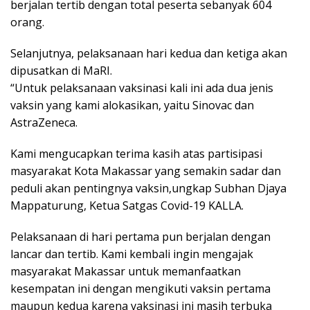
berjalan tertib dengan total peserta sebanyak 604
orang.
Selanjutnya, pelaksanaan hari kedua dan ketiga akan
dipusatkan di MaRI.
“Untuk pelaksanaan vaksinasi kali ini ada dua jenis
vaksin yang kami alokasikan, yaitu Sinovac dan
AstraZeneca.
Kami mengucapkan terima kasih atas partisipasi
masyarakat Kota Makassar yang semakin sadar dan
peduli akan pentingnya vaksin,ungkap Subhan Djaya
Mappaturung, Ketua Satgas Covid-19 KALLA.
Pelaksanaan di hari pertama pun berjalan dengan
lancar dan tertib. Kami kembali ingin mengajak
masyarakat Makassar untuk memanfaatkan
kesempatan ini dengan mengikuti vaksin pertama
maupun kedua karena vaksinasi ini masih terbuka