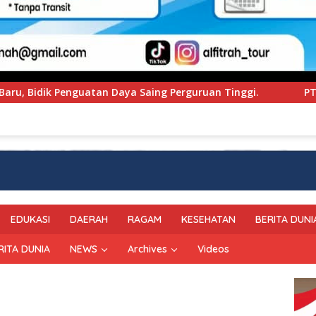
guruan Tinggi.
PT Pegadaian Kanwil VI SulSelBarRa M
EDUKASI
DAERAH
RAGAM
KESEHATAN
BERITA DUNI
RITA DUNIA
NEWS
Archives
Videos