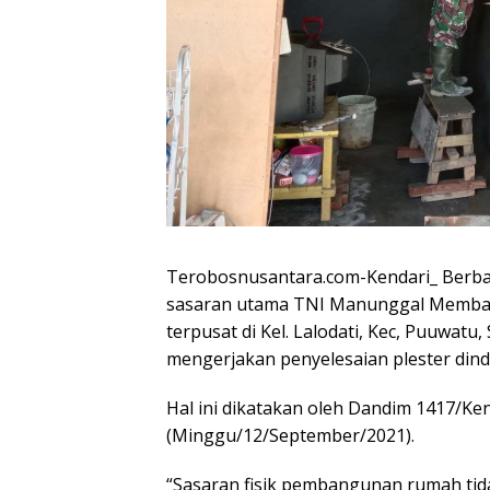
Terobosnusantara.com-Kendari_ Berba
sasaran utama TNI Manunggal Memban
terpusat di Kel. Lalodati, Kec, Puuwa
mengerjakan penyelesaian plester din
Hal ini dikatakan oleh Dandim 1417/Ken
(Minggu/12/September/2021).
“Sasaran fisik pembangunan rumah tid