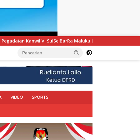
aluku Luncurkan Program PANDE EMAS untuk Perkuat Pemberda
A
VIDEO
SPORTS