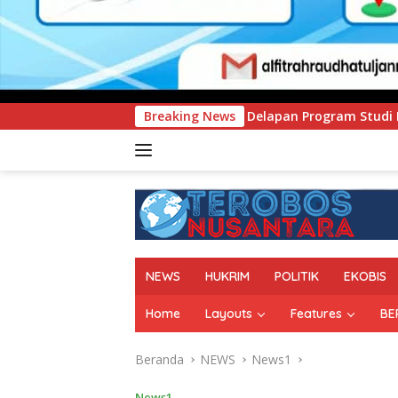
Delapan Program Studi Baru, Bidik Penguatan Daya Saing Per
Breaking News
NEWS
HUKRIM
POLITIK
EKOBIS
Home
Layouts
Features
BE
Beranda
NEWS
News1
News1