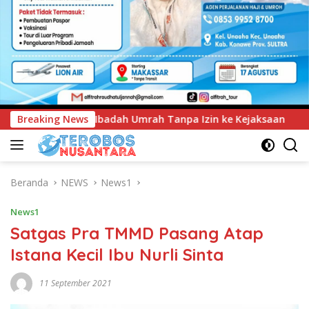
npa Izin ke Kejaksaan
Breaking News
UNIMEN Tambah Delapan Program
Beranda
NEWS
News1
News1
Satgas Pra TMMD Pasang Atap
Istana Kecil Ibu Nurli Sinta
11 September 2021