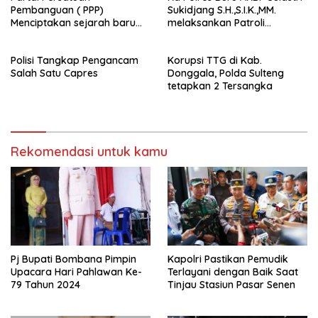
Pembanguan ( PPP)
Sukidjang S.H.,S.I.K.,MM.
Menciptakan sejarah baru
melaksankan Patroli
sebagai pemenang Pemilu
beberapa titik dalam kota
2024-2029. Di kabupaten
Namlea .
Polisi Tangkap Pengancam
Korupsi TTG di Kab.
Buru (Namlea).
Salah Satu Capres
Donggala, Polda Sulteng
tetapkan 2 Tersangka
Rekomendasi untuk kamu
Pj Bupati Bombana Pimpin
Kapolri Pastikan Pemudik
Upacara Hari Pahlawan Ke-
Terlayani dengan Baik Saat
79 Tahun 2024
Tinjau Stasiun Pasar Senen