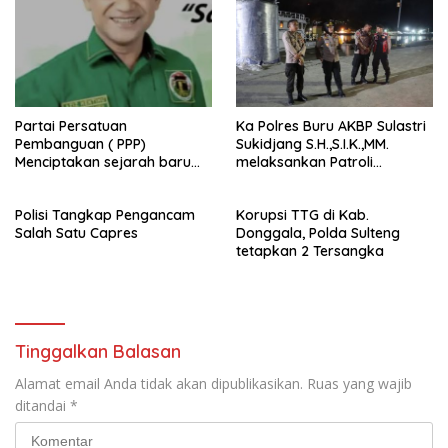
Partai Persatuan
Ka Polres Buru AKBP Sulastri
Pembanguan ( PPP)
Sukidjang S.H.,S.I.K.,MM.
Menciptakan sejarah baru
melaksankan Patroli
sebagai pemenang Pemilu
beberapa titik dalam kota
2024-2029. Di kabupaten
Namlea .
Polisi Tangkap Pengancam
Korupsi TTG di Kab.
Buru (Namlea).
Salah Satu Capres
Donggala, Polda Sulteng
tetapkan 2 Tersangka
Tinggalkan Balasan
Alamat email Anda tidak akan dipublikasikan.
Ruas yang wajib
ditandai
*