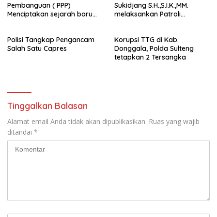
Pembanguan ( PPP)
Sukidjang S.H.,S.I.K.,MM.
Menciptakan sejarah baru
melaksankan Patroli
sebagai pemenang Pemilu
beberapa titik dalam kota
2024-2029. Di kabupaten
Namlea .
Polisi Tangkap Pengancam
Korupsi TTG di Kab.
Buru (Namlea).
Salah Satu Capres
Donggala, Polda Sulteng
tetapkan 2 Tersangka
Tinggalkan Balasan
Alamat email Anda tidak akan dipublikasikan.
Ruas yang wajib
ditandai
*