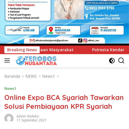
at
Breaking News
Polresta Kendari Ungkap Kasus Curnik, Lima Handph
Beranda
NEWS
News1
News1
Online Expo BCA Syariah Tawarkan
Solusi Pembiayaan KPR Syariah
Admin Redaksi
11 September 2021