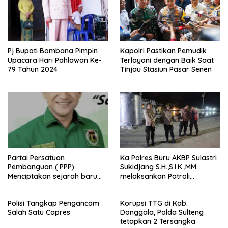
Pj Bupati Bombana Pimpin
Kapolri Pastikan Pemudik
Upacara Hari Pahlawan Ke-
Terlayani dengan Baik Saat
79 Tahun 2024
Tinjau Stasiun Pasar Senen
Partai Persatuan
Ka Polres Buru AKBP Sulastri
Pembanguan ( PPP)
Sukidjang S.H.,S.I.K.,MM.
Menciptakan sejarah baru
melaksankan Patroli
sebagai pemenang Pemilu
beberapa titik dalam kota
2024-2029. Di kabupaten
Namlea .
Polisi Tangkap Pengancam
Korupsi TTG di Kab.
Buru (Namlea).
Salah Satu Capres
Donggala, Polda Sulteng
tetapkan 2 Tersangka