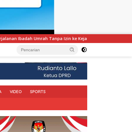
e Kejaksaan
UNIMEN Tambah Delapan Program Studi Bar
A
VIDEO
SPORTS