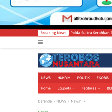
mum Polda Sultra Serahkan Tersangka dan Barang Bukti Kasus 
Breaking News
NEWS
HUKRIM
POLITIK
EKOBIS
Home
Layouts
Features
BE
Beranda
NEWS
News1
News1