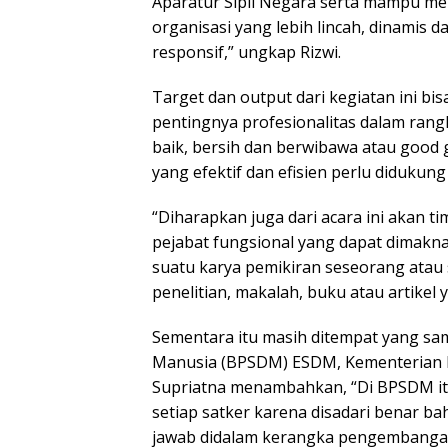
Aparatur Sipil Negara serta mampu m
organisasi yang lebih lincah, dinamis d
responsif,” ungkap Rizwi.
Target dan output dari kegiatan ini b
pentingnya profesionalitas dalam ran
baik, bersih dan berwibawa atau good
yang efektif dan efisien perlu didukun
“Diharapkan juga dari acara ini akan t
pejabat fungsional yang dapat dimakn
suatu karya pemikiran seseorang atau
penelitian, makalah, buku atau artikel ya
Sementara itu masih ditempat yang s
Manusia (BPSDM) ESDM, Kementerian 
Supriatna menambahkan, “Di BPSDM itu, 
setiap satker karena disadari benar b
jawab didalam kerangka pengembangan 