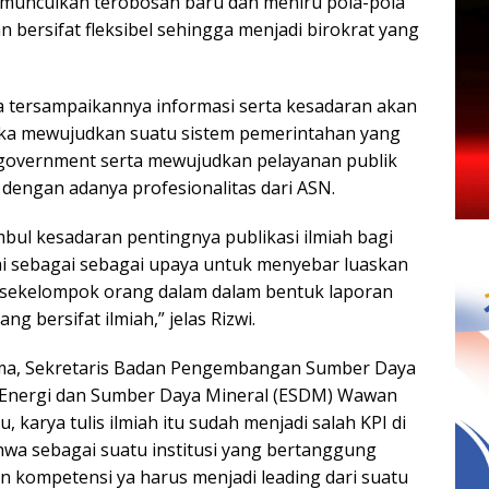
emunculkan terobosan baru dan meniru pola-pola
an bersifat fleksibel sehingga menjadi birokrat yang
isa tersampaikannya informasi serta kesadaran akan
gka mewujudkan suatu sistem pemerintahan yang
 government serta mewujudkan pelayanan publik
g dengan adanya profesionalitas dari ASN.
imbul kesadaran pentingnya publikasi ilmiah bagi
ai sebagai sebagai upaya untuk menyebar luaskan
 sekelompok orang dalam dalam bentuk laporan
ng bersifat ilmiah,” jelas Rizwi.
ama, Sekretaris Badan Pengembangan Sumber Daya
Energi dan Sumber Daya Mineral (ESDM) Wawan
karya tulis ilmiah itu sudah menjadi salah KPI di
ahwa sebagai suatu institusi yang bertanggung
kompetensi ya harus menjadi leading dari suatu