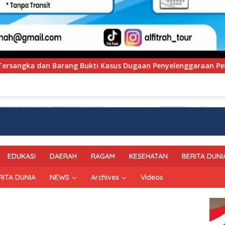
Dugaan Penyelenggaraan Perjalanan Ibadah Umrah Tanpa Izin k
EDUKASI
DAERAH
RAGAM
KESEHATAN
BERITA DUNI
RITA DUNIA
NEWS
Archives
Videos