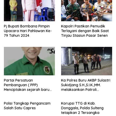
Pj Bupati Bombana Pimpin
Kapolri Pastikan Pemudik
Upacara Hari Pahlawan Ke-
Terlayani dengan Baik Saat
79 Tahun 2024
Tinjau Stasiun Pasar Senen
Partai Persatuan
Ka Polres Buru AKBP Sulastri
Pembanguan ( PPP)
Sukidjang S.H.,S.I.K.,MM.
Menciptakan sejarah baru
melaksankan Patroli
sebagai pemenang Pemilu
beberapa titik dalam kota
2024-2029. Di kabupaten
Namlea .
Polisi Tangkap Pengancam
Korupsi TTG di Kab.
Buru (Namlea).
Salah Satu Capres
Donggala, Polda Sulteng
tetapkan 2 Tersangka