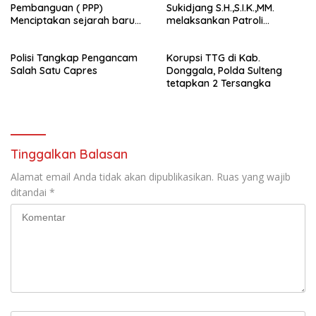
Pembanguan ( PPP)
Sukidjang S.H.,S.I.K.,MM.
Menciptakan sejarah baru
melaksankan Patroli
sebagai pemenang Pemilu
beberapa titik dalam kota
2024-2029. Di kabupaten
Namlea .
Polisi Tangkap Pengancam
Korupsi TTG di Kab.
Buru (Namlea).
Salah Satu Capres
Donggala, Polda Sulteng
tetapkan 2 Tersangka
Tinggalkan Balasan
Alamat email Anda tidak akan dipublikasikan.
Ruas yang wajib
ditandai
*