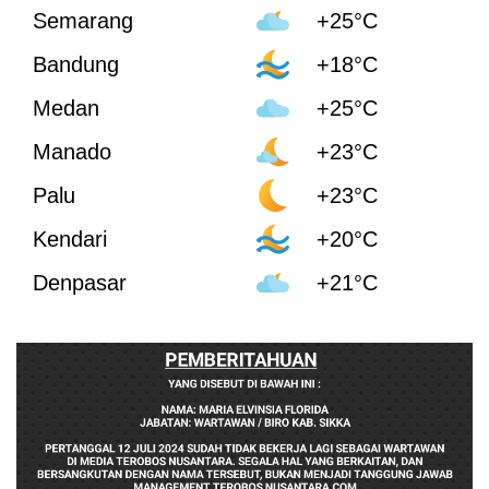
Semarang
+25°C
Bandung
+18°C
Medan
+25°C
Manado
+23°C
Palu
+23°C
Kendari
+20°C
Denpasar
+21°C