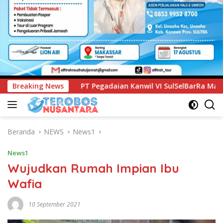
ian Kanwil VI SulSelBarRa Maluku Luncurkan Program PANDE E
Breaking News
Beranda
NEWS
News1
News1
Wujudkan Rumah Impian Ibu
Wafia
10 September 2021