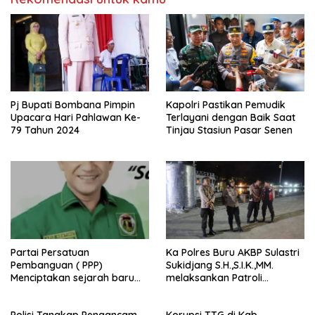
Pj Bupati Bombana Pimpin
Kapolri Pastikan Pemudik
Upacara Hari Pahlawan Ke-
Terlayani dengan Baik Saat
79 Tahun 2024
Tinjau Stasiun Pasar Senen
Partai Persatuan
Ka Polres Buru AKBP Sulastri
Pembanguan ( PPP)
Sukidjang S.H.,S.I.K.,MM.
Menciptakan sejarah baru
melaksankan Patroli
sebagai pemenang Pemilu
beberapa titik dalam kota
2024-2029. Di kabupaten
Namlea .