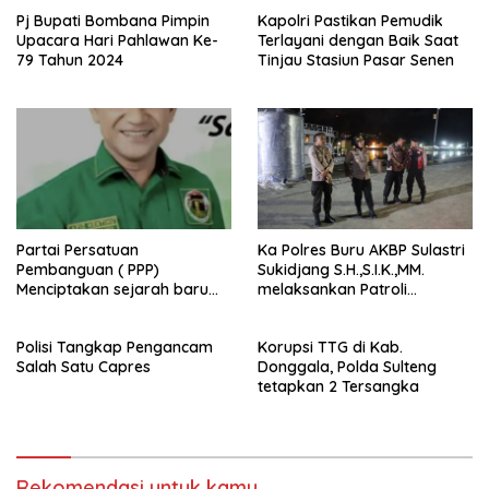
Pj Bupati Bombana Pimpin
Kapolri Pastikan Pemudik
Upacara Hari Pahlawan Ke-
Terlayani dengan Baik Saat
79 Tahun 2024
Tinjau Stasiun Pasar Senen
Partai Persatuan
Ka Polres Buru AKBP Sulastri
Pembanguan ( PPP)
Sukidjang S.H.,S.I.K.,MM.
Menciptakan sejarah baru
melaksankan Patroli
sebagai pemenang Pemilu
beberapa titik dalam kota
2024-2029. Di kabupaten
Namlea .
Polisi Tangkap Pengancam
Korupsi TTG di Kab.
Buru (Namlea).
Salah Satu Capres
Donggala, Polda Sulteng
tetapkan 2 Tersangka
Rekomendasi untuk kamu