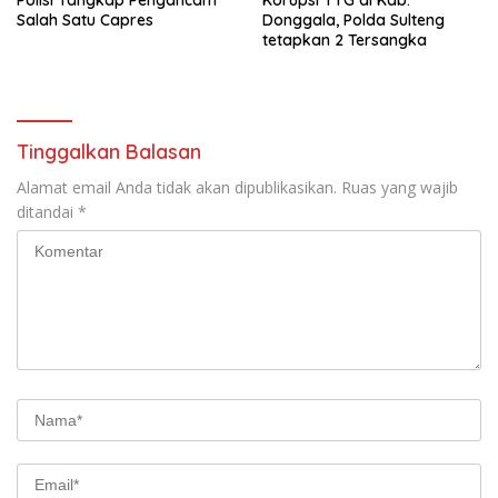
Polisi Tangkap Pengancam
Korupsi TTG di Kab.
Buru (Namlea).
Salah Satu Capres
Donggala, Polda Sulteng
tetapkan 2 Tersangka
Tinggalkan Balasan
Alamat email Anda tidak akan dipublikasikan.
Ruas yang wajib
ditandai
*