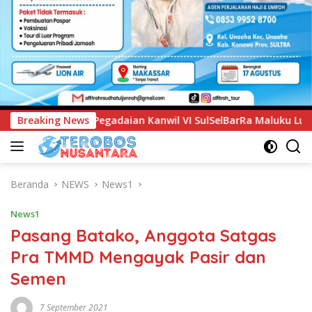
l VI SulSelBarRa Maluku Luncurkan Program PANDE EMAS untu
Breaking News
Beranda
NEWS
News1
News1
Pasang Batako, Anggota Satgas
Pra TMMD Mengayak Pasir dan
Semen
7 September 2021