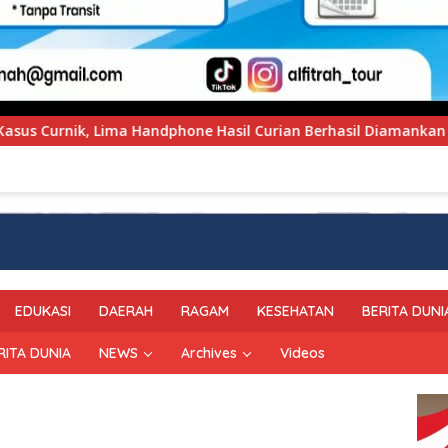
 Curian Berhasil Diamankan
Polres Enrekang Sambut Ka
EDUKASI
DAERAH
RAGAM
KESEHATAN
BERITA DUNI
RITA DUNIA
NEWS
Archives
Videos