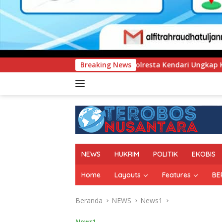
Polresta Kendari Ungkap Kasus Curnik, Lima Handphone Hasil
Breaking News
NEWS
HUKRIM
POLITIK
EKOBIS
Home
Layouts
Features
BE
Beranda
NEWS
News1
News1