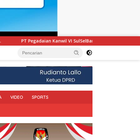
SulSelBarRa Maluku Luncurkan Program PANDE EMAS untuk Per
A
VIDEO
SPORTS