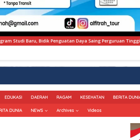
aya Saing Perguruan Tinggi.
PT Pegadaian Kanwil VI 
EDUKASI
DAERAH
RAGAM
KESEHATAN
BERITA DUNI
RITA DUNIA
NEWS
Archives
Videos