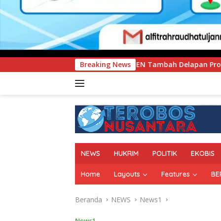
NIMEN Tambah Delapan Program Studi Baru, Bidik Penguatan D
Breaking News
NEWS
HUKRIM
POLITIK
EKOBIS
Home
Layouts
Features
BE
Beranda
NEWS
News1
News1