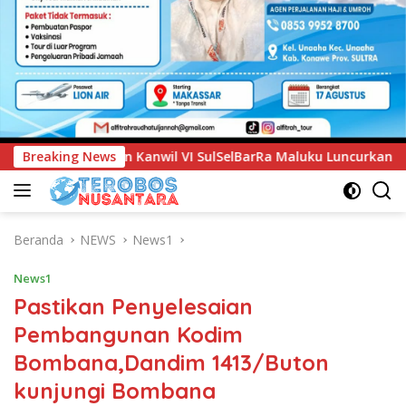
SelBarRa Maluku Luncurkan Program PANDE EMAS untuk Perkua
Breaking News
Beranda
NEWS
News1
News1
Pastikan Penyelesaian
Pembangunan Kodim
Bombana,Dandim 1413/Buton
kunjungi Bombana