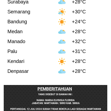
Surabaya
+28°C
Semarang
+30°C
Bandung
+24°C
Medan
+28°C
Manado
+32°C
Palu
+31°C
Kendari
+28°C
Denpasar
+28°C