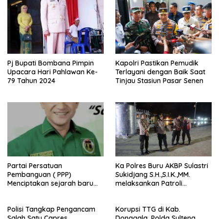
Pj Bupati Bombana Pimpin
Kapolri Pastikan Pemudik
Upacara Hari Pahlawan Ke-
Terlayani dengan Baik Saat
79 Tahun 2024
Tinjau Stasiun Pasar Senen
Partai Persatuan
Ka Polres Buru AKBP Sulastri
Pembanguan ( PPP)
Sukidjang S.H.,S.I.K.,MM.
Menciptakan sejarah baru
melaksankan Patroli
sebagai pemenang Pemilu
beberapa titik dalam kota
2024-2029. Di kabupaten
Namlea .
Polisi Tangkap Pengancam
Korupsi TTG di Kab.
Buru (Namlea).
Salah Satu Capres
Donggala, Polda Sulteng