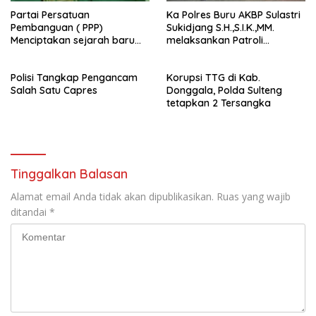
Partai Persatuan
Ka Polres Buru AKBP Sulastri
Pembanguan ( PPP)
Sukidjang S.H.,S.I.K.,MM.
Menciptakan sejarah baru
melaksankan Patroli
sebagai pemenang Pemilu
beberapa titik dalam kota
2024-2029. Di kabupaten
Namlea .
Polisi Tangkap Pengancam
Korupsi TTG di Kab.
Buru (Namlea).
Salah Satu Capres
Donggala, Polda Sulteng
tetapkan 2 Tersangka
Tinggalkan Balasan
Alamat email Anda tidak akan dipublikasikan.
Ruas yang wajib
ditandai
*