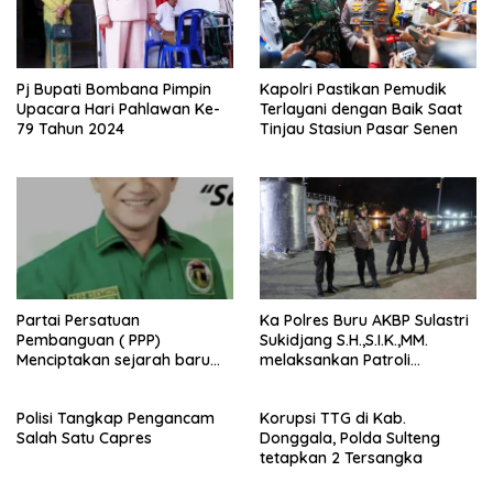
Pj Bupati Bombana Pimpin
Kapolri Pastikan Pemudik
Upacara Hari Pahlawan Ke-
Terlayani dengan Baik Saat
79 Tahun 2024
Tinjau Stasiun Pasar Senen
Partai Persatuan
Ka Polres Buru AKBP Sulastri
Pembanguan ( PPP)
Sukidjang S.H.,S.I.K.,MM.
Menciptakan sejarah baru
melaksankan Patroli
sebagai pemenang Pemilu
beberapa titik dalam kota
2024-2029. Di kabupaten
Namlea .
Polisi Tangkap Pengancam
Korupsi TTG di Kab.
Buru (Namlea).
Salah Satu Capres
Donggala, Polda Sulteng
tetapkan 2 Tersangka