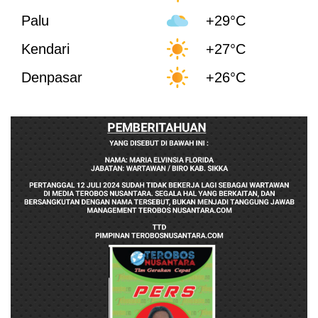
Palu
+29°C
Kendari
+27°C
Denpasar
+26°C