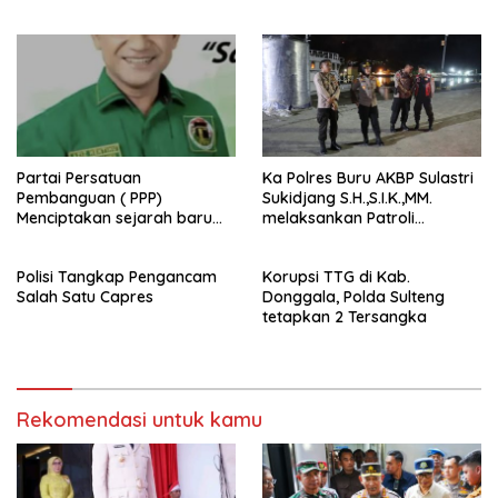
Partai Persatuan
Ka Polres Buru AKBP Sulastri
Pembanguan ( PPP)
Sukidjang S.H.,S.I.K.,MM.
Menciptakan sejarah baru
melaksankan Patroli
sebagai pemenang Pemilu
beberapa titik dalam kota
2024-2029. Di kabupaten
Namlea .
Polisi Tangkap Pengancam
Korupsi TTG di Kab.
Buru (Namlea).
Salah Satu Capres
Donggala, Polda Sulteng
tetapkan 2 Tersangka
Rekomendasi untuk kamu