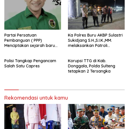
Partai Persatuan
Ka Polres Buru AKBP Sulastri
Pembanguan ( PPP)
Sukidjang S.H.,S.I.K.,MM.
Menciptakan sejarah baru
melaksankan Patroli
sebagai pemenang Pemilu
beberapa titik dalam kota
2024-2029. Di kabupaten
Namlea .
Polisi Tangkap Pengancam
Korupsi TTG di Kab.
Buru (Namlea).
Salah Satu Capres
Donggala, Polda Sulteng
tetapkan 2 Tersangka
Rekomendasi untuk kamu