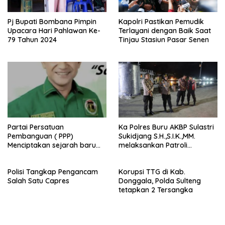
Pj Bupati Bombana Pimpin
Kapolri Pastikan Pemudik
Upacara Hari Pahlawan Ke-
Terlayani dengan Baik Saat
79 Tahun 2024
Tinjau Stasiun Pasar Senen
Partai Persatuan
Ka Polres Buru AKBP Sulastri
Pembanguan ( PPP)
Sukidjang S.H.,S.I.K.,MM.
Menciptakan sejarah baru
melaksankan Patroli
sebagai pemenang Pemilu
beberapa titik dalam kota
2024-2029. Di kabupaten
Namlea .
Polisi Tangkap Pengancam
Korupsi TTG di Kab.
Buru (Namlea).
Salah Satu Capres
Donggala, Polda Sulteng
tetapkan 2 Tersangka