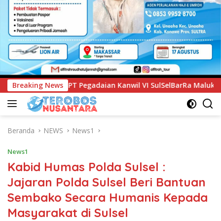
anwil VI SulSelBarRa Maluku Luncurkan Program PANDE EMAS u
Breaking News
Beranda
NEWS
News1
News1
Kabid Humas Polda Sulsel :
Jajaran Polda Sulsel Beri Bantuan
Sembako Secara Humanis Kepada
Masyarakat di Sulsel