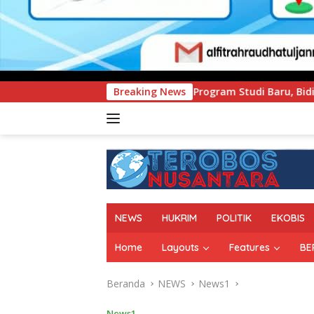
Program Studi Baru, Bidik Penguatan Daya Saing Perguruan T
Breaking News
NEWS
HUKRIM
POLITIK
EKOBIS
Home
Layouts
Features
BE
Beranda
NEWS
News1
News1