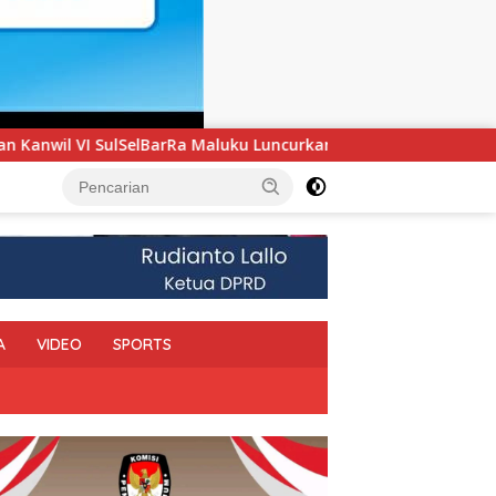
ncurkan Program PANDE EMAS untuk Perkuat Pemberdayaan Mas
A
VIDEO
SPORTS