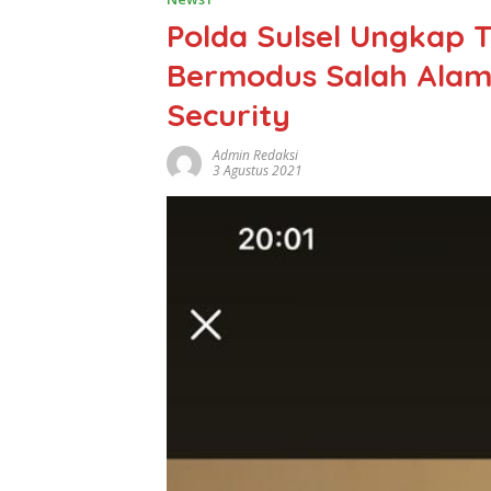
Polda Sulsel Ungkap T
Bermodus Salah Alama
Security
Admin Redaksi
3 Agustus 2021