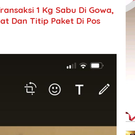
ransaksi 1 Kg Sabu Di Gowa,
t Dan Titip Paket Di Pos