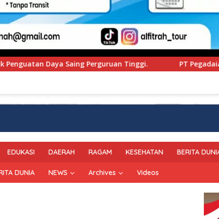
inggi.
PT Pegadaian Kanwil VI SulSelBarRa Maluku Lu
EDUKASI
DAERAH
RAGAM
KESEHATAN
BERITA DUNI
RITA DUNIA
NEWS
Archives
Videos