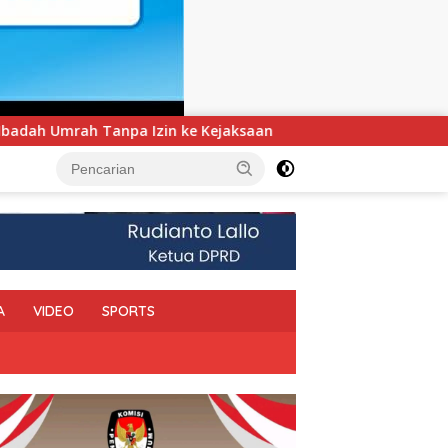
an
UNIMEN Tambah Delapan Program Studi Baru, Bidik 
A
VIDEO
SPORTS