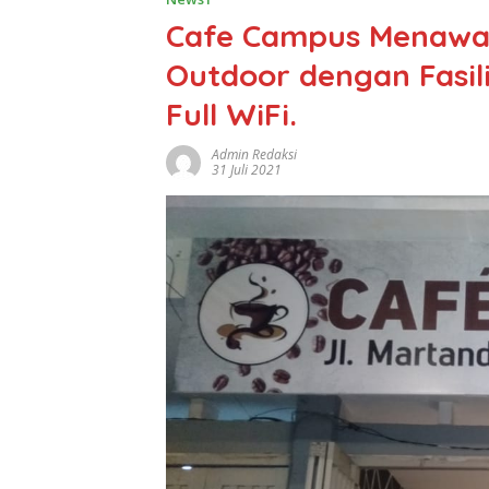
Cafe Campus Menawar
Outdoor dengan Fasili
Full WiFi.
Admin Redaksi
31 Juli 2021