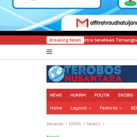
 Sultra Serahkan Tersangka dan Barang Bukti Kasus Dugaan Pe
Breaking News
NEWS
HUKRIM
POLITIK
EKOBIS
Home
Layouts
Features
BE
Beranda
NEWS
News1
News1