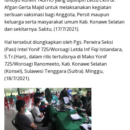
Ismoyo Korem 143/HO yang dipimpin Lettu Ckm dr.
Afgan Gerta Majid untuk melaksanakan kegiatan
serbuan vaksinasi bagi Anggota, Persit maupun
keluarga serta masyarakat umum Kab. Konawe Selatan
dan sekitarnya. Sabtu, (17/7/2021).
Hal tersebut diungkapkan oleh Pgs. Perwira Seksi
(Pasi) Intel Yonif 725/Woroagi Letda Inf Fiqi Istiandara,
S.Tr.(Han)., dalam rilis tertulisnya di Mako Yonif
725/Woroagi Ranomeeto, Kab. Konawe Selatan
(Konsel), Sulawesi Tenggara (Sultra). Minggu,
(18/7/2021).