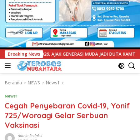
GENERASI MUDA JADI DUTA KAMTIBMAS DAN AKTIF LAPORKAN GAN
Breaking News
Beranda
NEWS
News1
News1
Cegah Penyebaran Covid-19, Yonif
725/Woroagi Gelar Serbuan
Vaksinasi
Admin Redaksi