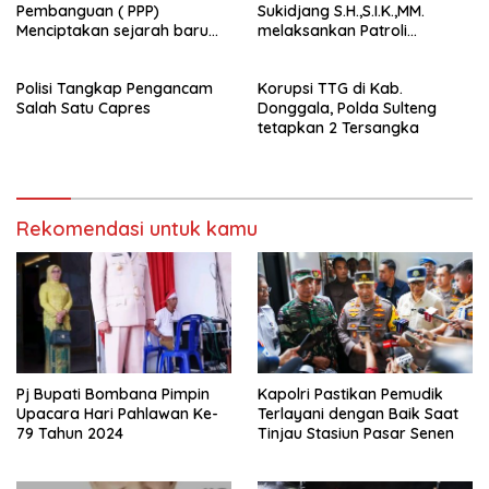
Pembanguan ( PPP)
Sukidjang S.H.,S.I.K.,MM.
Menciptakan sejarah baru
melaksankan Patroli
sebagai pemenang Pemilu
beberapa titik dalam kota
2024-2029. Di kabupaten
Namlea .
Polisi Tangkap Pengancam
Korupsi TTG di Kab.
Buru (Namlea).
Salah Satu Capres
Donggala, Polda Sulteng
tetapkan 2 Tersangka
Rekomendasi untuk kamu
Pj Bupati Bombana Pimpin
Kapolri Pastikan Pemudik
Upacara Hari Pahlawan Ke-
Terlayani dengan Baik Saat
79 Tahun 2024
Tinjau Stasiun Pasar Senen