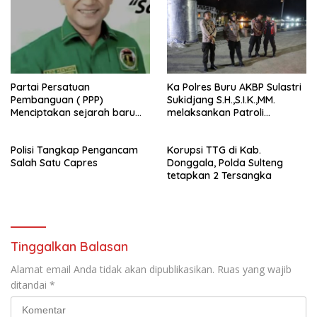
Partai Persatuan
Ka Polres Buru AKBP Sulastri
Pembanguan ( PPP)
Sukidjang S.H.,S.I.K.,MM.
Menciptakan sejarah baru
melaksankan Patroli
sebagai pemenang Pemilu
beberapa titik dalam kota
2024-2029. Di kabupaten
Namlea .
Polisi Tangkap Pengancam
Korupsi TTG di Kab.
Buru (Namlea).
Salah Satu Capres
Donggala, Polda Sulteng
tetapkan 2 Tersangka
Tinggalkan Balasan
Alamat email Anda tidak akan dipublikasikan.
Ruas yang wajib
ditandai
*