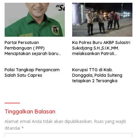
Partai Persatuan
Ka Polres Buru AKBP Sulastri
Pembanguan ( PPP)
Sukidjang S.H.,S.I.K.,MM.
Menciptakan sejarah baru
melaksankan Patroli
sebagai pemenang Pemilu
beberapa titik dalam kota
2024-2029. Di kabupaten
Namlea .
Polisi Tangkap Pengancam
Korupsi TTG di Kab.
Buru (Namlea).
Salah Satu Capres
Donggala, Polda Sulteng
tetapkan 2 Tersangka
Tinggalkan Balasan
Alamat email Anda tidak akan dipublikasikan.
Ruas yang wajib
ditandai
*