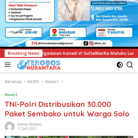
l VI SulSelBarRa Maluku Luncurkan Program PANDE EMAS untu
Breaking News
Beranda
NEWS
News1
News1
TNI-Polri Distribusikan 30.000
Paket Sembako untuk Warga Solo
Admin Redaksi
17 Juli 2021