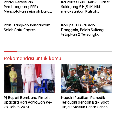
Partai Persatuan
Ka Polres Buru AKBP Sulastri
Pembanguan ( PPP)
Sukidjang S.H.,S.I.K.,MM.
Menciptakan sejarah baru
melaksankan Patroli
sebagai pemenang Pemilu
beberapa titik dalam kota
2024-2029. Di kabupaten
Namlea .
Polisi Tangkap Pengancam
Korupsi TTG di Kab.
Buru (Namlea).
Salah Satu Capres
Donggala, Polda Sulteng
tetapkan 2 Tersangka
Rekomendasi untuk kamu
Pj Bupati Bombana Pimpin
Kapolri Pastikan Pemudik
Upacara Hari Pahlawan Ke-
Terlayani dengan Baik Saat
79 Tahun 2024
Tinjau Stasiun Pasar Senen