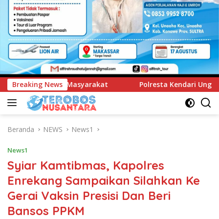
Breaking News
Polresta Kendari Ungkap Kasus Curnik, Lima Handphone H
Beranda
NEWS
News1
News1
Syiar Kamtibmas, Kapolres
Enrekang Sampaikan Silahkan Ke
Gerai Vaksin Presisi Dan Beri
Bansos PPKM