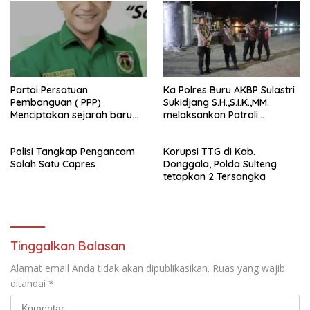
Partai Persatuan
Ka Polres Buru AKBP Sulastri
Pembanguan ( PPP)
Sukidjang S.H.,S.I.K.,MM.
Menciptakan sejarah baru
melaksankan Patroli
sebagai pemenang Pemilu
beberapa titik dalam kota
2024-2029. Di kabupaten
Namlea .
Polisi Tangkap Pengancam
Korupsi TTG di Kab.
Buru (Namlea).
Salah Satu Capres
Donggala, Polda Sulteng
tetapkan 2 Tersangka
Tinggalkan Balasan
Alamat email Anda tidak akan dipublikasikan.
Ruas yang wajib
ditandai
*