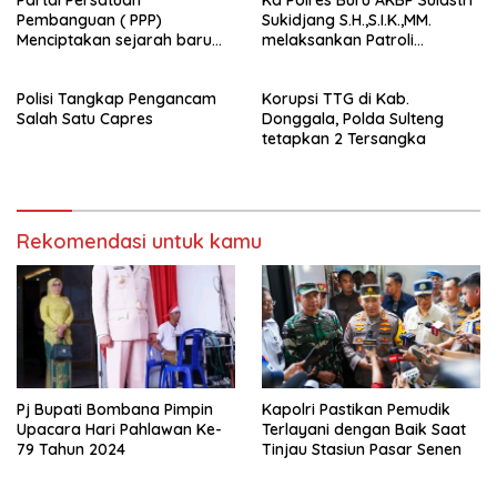
Pembanguan ( PPP)
Sukidjang S.H.,S.I.K.,MM.
Menciptakan sejarah baru
melaksankan Patroli
sebagai pemenang Pemilu
beberapa titik dalam kota
2024-2029. Di kabupaten
Namlea .
Polisi Tangkap Pengancam
Korupsi TTG di Kab.
Buru (Namlea).
Salah Satu Capres
Donggala, Polda Sulteng
tetapkan 2 Tersangka
Rekomendasi untuk kamu
Pj Bupati Bombana Pimpin
Kapolri Pastikan Pemudik
Upacara Hari Pahlawan Ke-
Terlayani dengan Baik Saat
79 Tahun 2024
Tinjau Stasiun Pasar Senen