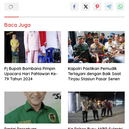
Baca Juga
Pj Bupati Bombana Pimpin
Kapolri Pastikan Pemudik
Upacara Hari Pahlawan Ke-
Terlayani dengan Baik Saat
79 Tahun 2024
Tinjau Stasiun Pasar Senen
Partai Persatuan
Ka Polres Buru AKBP Sulastri