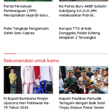
Partai Persatuan
Ka Polres Buru AKBP Sulastri
Pembanguan ( PPP)
Sukidjang S.H.,S.I.K.,MM.
Menciptakan sejarah baru
melaksankan Patroli
sebagai pemenang Pemilu
beberapa titik dalam kota
2024-2029. Di kabupaten
Namlea .
Polisi Tangkap Pengancam
Korupsi TTG di Kab.
Buru (Namlea).
Salah Satu Capres
Donggala, Polda Sulteng
tetapkan 2 Tersangka
Rekomendasi untuk kamu
Pj Bupati Bombana Pimpin
Kapolri Pastikan Pemudik
Upacara Hari Pahlawan Ke-
Terlayani dengan Baik Saat
79 Tahun 2024
Tinjau Stasiun Pasar Senen