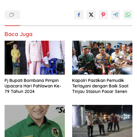
Baca Juga
Pj Bupati Bombana Pimpin
Kapolri Pastikan Pemudik
Upacara Hari Pahlawan Ke-
Terlayani dengan Baik Saat
79 Tahun 2024
Tinjau Stasiun Pasar Senen