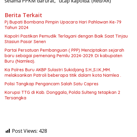
selama PPKM darurat,” ucap kapolda. (Red/AR)
Berita Terkait
Pj Bupati Bombana Pimpin Upacara Hari Pahlawan Ke-79
Tahun 2024
Kapolri Pastikan Pemudik Terlayani dengan Baik Saat Tinjau
Stasiun Pasar Senen
Partai Persatuan Pembanguan ( PPP) Menciptakan sejarah
baru sebagai pemenang Pemilu 2024-2029. Di kabupaten
Buru (Namlea).
Ka Polres Buru AKBP Sulastri Sukidjang S.H.,S.I.K.,MM.
melaksankan Patroli beberapa titik dalam kota Namlea .
Polisi Tangkap Pengancam Salah Satu Capres
Korupsi TTG di Kab. Donggala, Polda Sulteng tetapkan 2
Tersangka
Post Views:
428