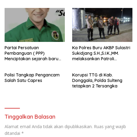
Partai Persatuan
Ka Polres Buru AKBP Sulastri
Pembanguan ( PPP)
Sukidjang S.H.,S.I.K.,MM.
Menciptakan sejarah baru
melaksankan Patroli
sebagai pemenang Pemilu
beberapa titik dalam kota
2024-2029. Di kabupaten
Namlea .
Polisi Tangkap Pengancam
Korupsi TTG di Kab.
Buru (Namlea).
Salah Satu Capres
Donggala, Polda Sulteng
tetapkan 2 Tersangka
Tinggalkan Balasan
Alamat email Anda tidak akan dipublikasikan.
Ruas yang wajib
ditandai
*