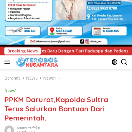
an Tari Paduppa dan Pedang Pora
Breaking News
Pegadaian Kanwil VI
Beranda
NEWS
News1
News1
PPKM Darurat,Kapolda Sultra
Terus Salurkan Bantuan Dari
Pemerintah.
Admin Redaksi