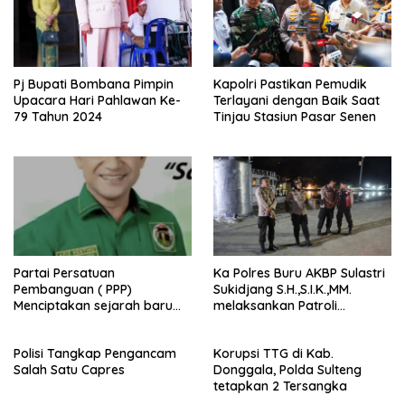
Pj Bupati Bombana Pimpin
Kapolri Pastikan Pemudik
Upacara Hari Pahlawan Ke-
Terlayani dengan Baik Saat
79 Tahun 2024
Tinjau Stasiun Pasar Senen
Partai Persatuan
Ka Polres Buru AKBP Sulastri
Pembanguan ( PPP)
Sukidjang S.H.,S.I.K.,MM.
Menciptakan sejarah baru
melaksankan Patroli
sebagai pemenang Pemilu
beberapa titik dalam kota
2024-2029. Di kabupaten
Namlea .
Polisi Tangkap Pengancam
Korupsi TTG di Kab.
Buru (Namlea).
Salah Satu Capres
Donggala, Polda Sulteng
tetapkan 2 Tersangka