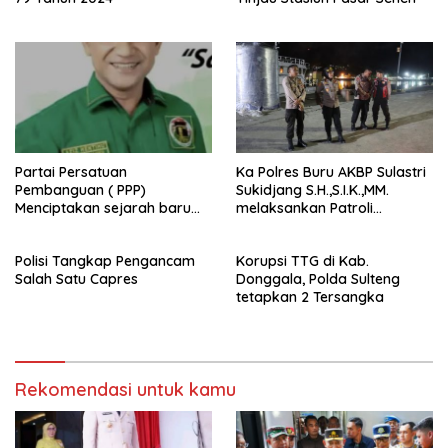
Partai Persatuan
Ka Polres Buru AKBP Sulastri
Pembanguan ( PPP)
Sukidjang S.H.,S.I.K.,MM.
Menciptakan sejarah baru
melaksankan Patroli
sebagai pemenang Pemilu
beberapa titik dalam kota
2024-2029. Di kabupaten
Namlea .
Polisi Tangkap Pengancam
Korupsi TTG di Kab.
Buru (Namlea).
Salah Satu Capres
Donggala, Polda Sulteng
tetapkan 2 Tersangka
Rekomendasi untuk kamu