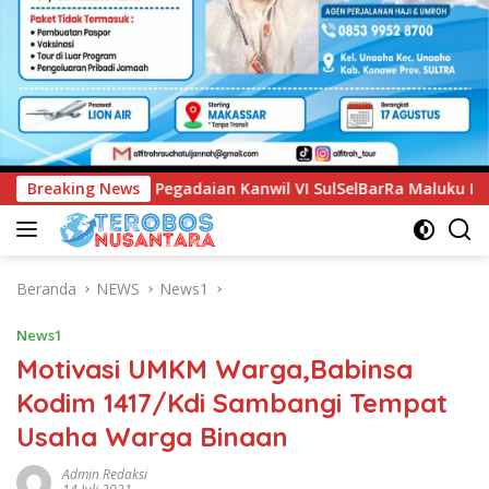
ian Kanwil VI SulSelBarRa Maluku Luncurkan Program PANDE 
Breaking News
Beranda
NEWS
News1
News1
Motivasi UMKM Warga,Babinsa
Kodim 1417/Kdi Sambangi Tempat
Usaha Warga Binaan
Admin Redaksi