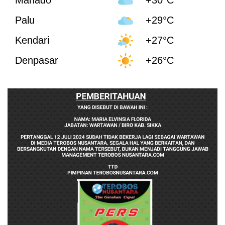
Manado
+30°C
Palu
+29°C
Kendari
+27°C
Denpasar
+26°C