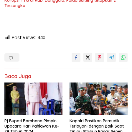
Korupsi TTG di Kab. Donggala, Polda Sulteng tetapkan 2
Tersangka
Post Views:
440
Baca Juga
Pj Bupati Bombana Pimpin
Kapolri Pastikan Pemudik
Upacara Hari Pahlawan Ke-
Terlayani dengan Baik Saat
79 Tahun 2024
Tinjau Stasiun Pasar Senen