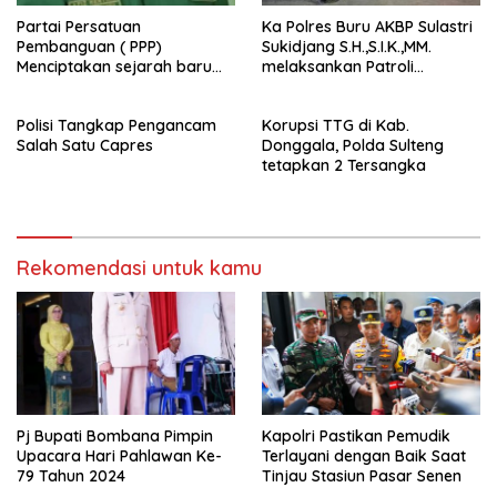
Partai Persatuan
Ka Polres Buru AKBP Sulastri
Pembanguan ( PPP)
Sukidjang S.H.,S.I.K.,MM.
Menciptakan sejarah baru
melaksankan Patroli
sebagai pemenang Pemilu
beberapa titik dalam kota
2024-2029. Di kabupaten
Namlea .
Polisi Tangkap Pengancam
Korupsi TTG di Kab.
Buru (Namlea).
Salah Satu Capres
Donggala, Polda Sulteng
tetapkan 2 Tersangka
Rekomendasi untuk kamu
Pj Bupati Bombana Pimpin
Kapolri Pastikan Pemudik
Upacara Hari Pahlawan Ke-
Terlayani dengan Baik Saat
79 Tahun 2024
Tinjau Stasiun Pasar Senen