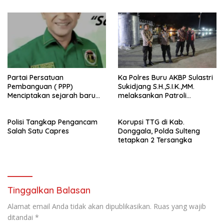
Partai Persatuan
Ka Polres Buru AKBP Sulastri
Pembanguan ( PPP)
Sukidjang S.H.,S.I.K.,MM.
Menciptakan sejarah baru
melaksankan Patroli
sebagai pemenang Pemilu
beberapa titik dalam kota
2024-2029. Di kabupaten
Namlea .
Polisi Tangkap Pengancam
Korupsi TTG di Kab.
Buru (Namlea).
Salah Satu Capres
Donggala, Polda Sulteng
tetapkan 2 Tersangka
Tinggalkan Balasan
Alamat email Anda tidak akan dipublikasikan.
Ruas yang wajib
ditandai
*