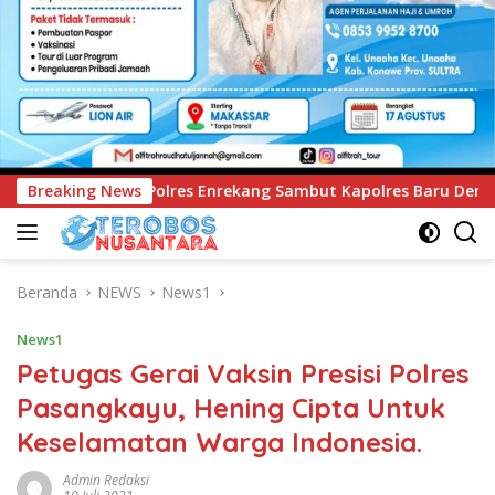
ng Sambut Kapolres Baru Dengan Tari Paduppa dan Pedang Por
Breaking News
Beranda
NEWS
News1
News1
Petugas Gerai Vaksin Presisi Polres
Pasangkayu, Hening Cipta Untuk
Keselamatan Warga Indonesia.
Admin Redaksi