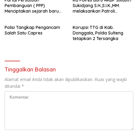
Pembanguan ( PPP)
Sukidjang S.H.,S.I.K.,MM.
Menciptakan sejarah baru
melaksankan Patroli
sebagai pemenang Pemilu
beberapa titik dalam kota
2024-2029. Di kabupaten
Namlea .
Polisi Tangkap Pengancam
Korupsi TTG di Kab.
Buru (Namlea).
Salah Satu Capres
Donggala, Polda Sulteng
tetapkan 2 Tersangka
Tinggalkan Balasan
Alamat email Anda tidak akan dipublikasikan.
Ruas yang wajib
ditandai
*