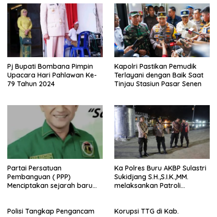
Pj Bupati Bombana Pimpin
Kapolri Pastikan Pemudik
Upacara Hari Pahlawan Ke-
Terlayani dengan Baik Saat
79 Tahun 2024
Tinjau Stasiun Pasar Senen
Partai Persatuan
Ka Polres Buru AKBP Sulastri
Pembanguan ( PPP)
Sukidjang S.H.,S.I.K.,MM.
Menciptakan sejarah baru
melaksankan Patroli
sebagai pemenang Pemilu
beberapa titik dalam kota
2024-2029. Di kabupaten
Namlea .
Polisi Tangkap Pengancam
Korupsi TTG di Kab.
Buru (Namlea).