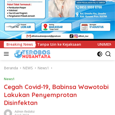
ejaksaan
Breaking News
UNIMEN Tambah Delapan Program Studi Baru, 
Beranda
NEWS
News1
News1
Cegah Covid-19, Babinsa Wawotobi
Lakukan Penyemprotan
Disinfektan
Admin Redaksi