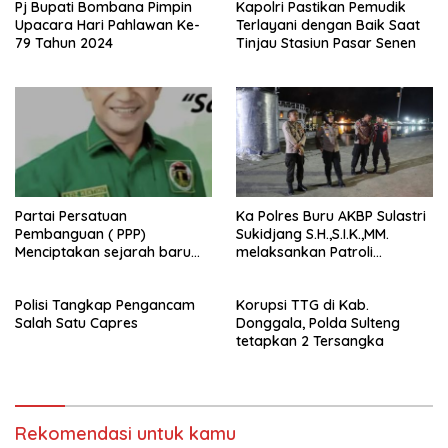
Pj Bupati Bombana Pimpin
Kapolri Pastikan Pemudik
Upacara Hari Pahlawan Ke-
Terlayani dengan Baik Saat
79 Tahun 2024
Tinjau Stasiun Pasar Senen
Partai Persatuan
Ka Polres Buru AKBP Sulastri
Pembanguan ( PPP)
Sukidjang S.H.,S.I.K.,MM.
Menciptakan sejarah baru
melaksankan Patroli
sebagai pemenang Pemilu
beberapa titik dalam kota
2024-2029. Di kabupaten
Namlea .
Polisi Tangkap Pengancam
Korupsi TTG di Kab.
Buru (Namlea).
Salah Satu Capres
Donggala, Polda Sulteng
tetapkan 2 Tersangka
Rekomendasi untuk kamu