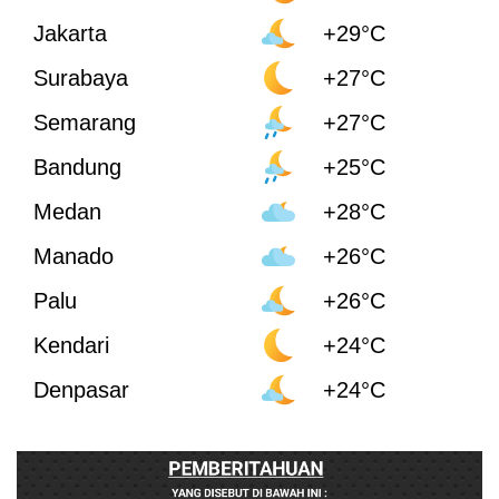
Jakarta
+29°C
Surabaya
+27°C
Semarang
+27°C
Bandung
+25°C
Medan
+28°C
Manado
+26°C
Palu
+26°C
Kendari
+24°C
Denpasar
+24°C