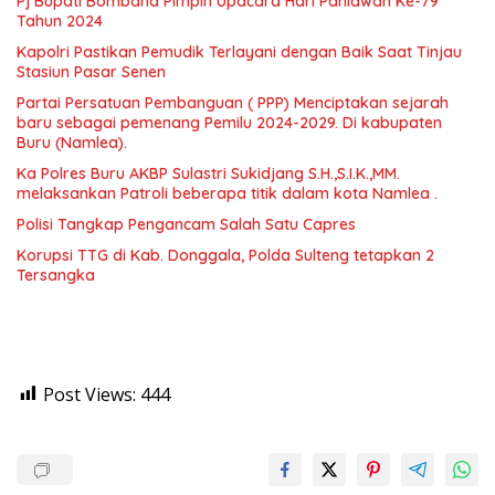
Pj Bupati Bombana Pimpin Upacara Hari Pahlawan Ke-79
Tahun 2024
Kapolri Pastikan Pemudik Terlayani dengan Baik Saat Tinjau
Stasiun Pasar Senen
Partai Persatuan Pembanguan ( PPP) Menciptakan sejarah
baru sebagai pemenang Pemilu 2024-2029. Di kabupaten
Buru (Namlea).
Ka Polres Buru AKBP Sulastri Sukidjang S.H.,S.I.K.,MM.
melaksankan Patroli beberapa titik dalam kota Namlea .
Polisi Tangkap Pengancam Salah Satu Capres
Korupsi TTG di Kab. Donggala, Polda Sulteng tetapkan 2
Tersangka
Post Views:
444