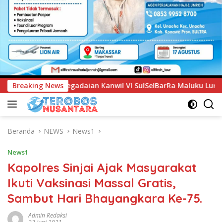
il VI SulSelBarRa Maluku Luncurkan Program PANDE EMAS untu
Breaking News
Beranda
NEWS
News1
News1
Kapolres Sinjai Ajak Masyarakat
Ikuti Vaksinasi Massal Gratis,
Sambut Hari Bhayangkara Ke-75.
Admin Redaksi