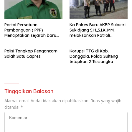
Partai Persatuan
Ka Polres Buru AKBP Sulastri
Pembanguan ( PPP)
Sukidjang S.H.,S.I.K.,MM.
Menciptakan sejarah baru
melaksankan Patroli
sebagai pemenang Pemilu
beberapa titik dalam kota
2024-2029. Di kabupaten
Namlea .
Polisi Tangkap Pengancam
Korupsi TTG di Kab.
Buru (Namlea).
Salah Satu Capres
Donggala, Polda Sulteng
tetapkan 2 Tersangka
Tinggalkan Balasan
Alamat email Anda tidak akan dipublikasikan.
Ruas yang wajib
ditandai
*