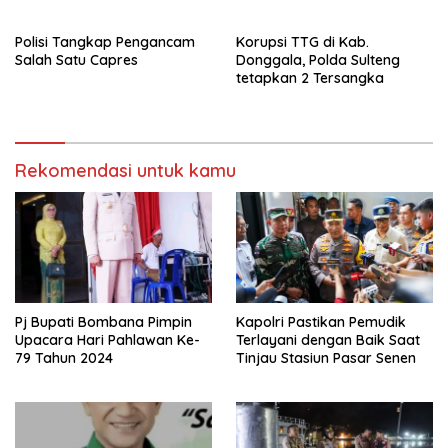
sebagai pemenang Pemilu
beberapa titik dalam kota
2024-2029. Di kabupaten
Namlea .
Polisi Tangkap Pengancam
Korupsi TTG di Kab.
Buru (Namlea).
Salah Satu Capres
Donggala, Polda Sulteng
tetapkan 2 Tersangka
Rekomendasi untuk kamu
Pj Bupati Bombana Pimpin
Kapolri Pastikan Pemudik
Upacara Hari Pahlawan Ke-
Terlayani dengan Baik Saat
79 Tahun 2024
Tinjau Stasiun Pasar Senen