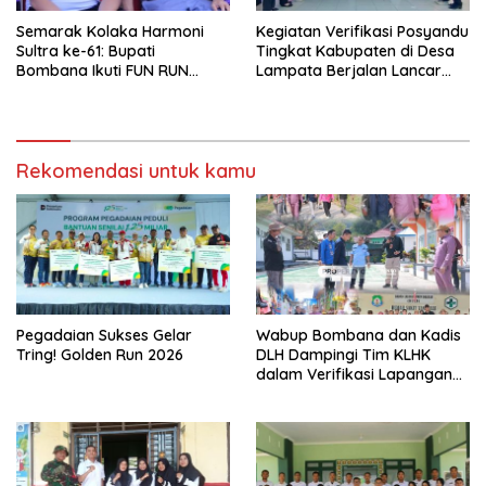
Semarak Kolaka Harmoni
Kegiatan Verifikasi Posyandu
Sultra ke-61: Bupati
Tingkat Kabupaten di Desa
Bombana Ikuti FUN RUN
Lampata Berjalan Lancar
Bersama Gubernur dan
dan Antusias
Masyarakat
Rekomendasi untuk kamu
Pegadaian Sukses Gelar
Wabup Bombana dan Kadis
Tring! Golden Run 2026
DLH Dampingi Tim KLHK
dalam Verifikasi Lapangan
Penilaian Adipura