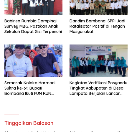
Babinsa Rumbia Dampingi
Dandim Bombana: SPPI Jadi
Survey MBG, Pastikan Anak
Katalisator Positif di Tengah
Sekolah Dapat Gizi Terpenuhi
Masyarakat
Semarak Kolaka Harmoni
Kegiatan Verifikasi Posyandu
Sultra ke-61: Bupati
Tingkat Kabupaten di Desa
Bombana Ikuti FUN RUN
Lampata Berjalan Lancar
Bersama Gubernur dan
dan Antusias
Masyarakat
Tinggalkan Balasan