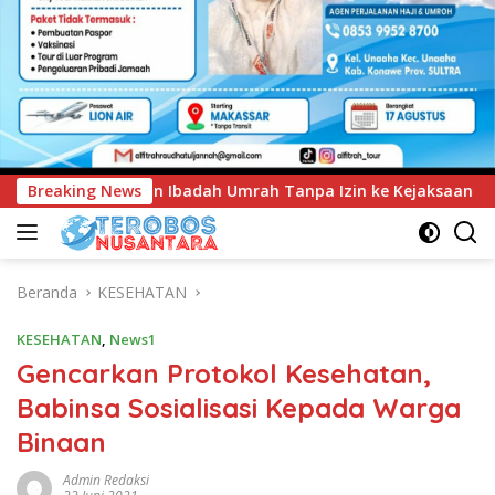
pa Izin ke Kejaksaan
Breaking News
UNIMEN Tambah Delapan Program 
Beranda
KESEHATAN
KESEHATAN
,
News1
Gencarkan Protokol Kesehatan,
Babinsa Sosialisasi Kepada Warga
Binaan
Admin Redaksi