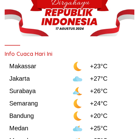
Info Cuaca Hari Ini
Makassar
+23°C
Jakarta
+27°C
Surabaya
+26°C
Semarang
+24°C
Bandung
+20°C
Medan
+25°C