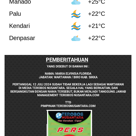
Manado
+25°C
Palu
+22°C
Kendari
+21°C
Denpasar
+22°C