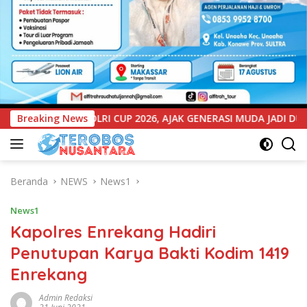
6, AJAK GENERASI MUDA JADI DUTA KAMTIBMAS DAN AKTIF LAPO
Breaking News
Beranda
NEWS
News1
News1
Kapolres Enrekang Hadiri
Penutupan Karya Bakti Kodim 1419
Enrekang
Admin Redaksi