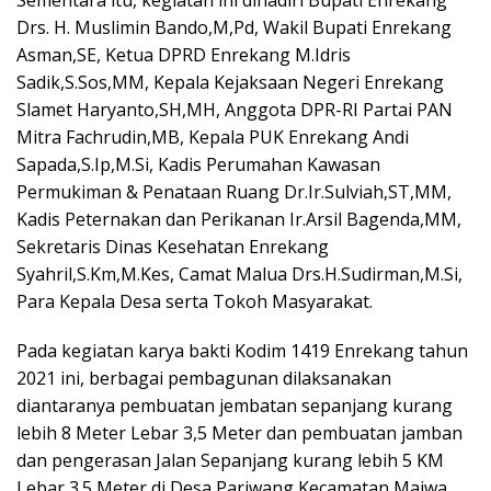
Sementara itu, kegiatan ini dihadiri Bupati Enrekang
Drs. H. Muslimin Bando,M,Pd, Wakil Bupati Enrekang
Asman,SE, Ketua DPRD Enrekang M.Idris
Sadik,S.Sos,MM, Kepala Kejaksaan Negeri Enrekang
Slamet Haryanto,SH,MH, Anggota DPR-RI Partai PAN
Mitra Fachrudin,MB, Kepala PUK Enrekang Andi
Sapada,S.Ip,M.Si, Kadis Perumahan Kawasan
Permukiman & Penataan Ruang Dr.Ir.Sulviah,ST,MM,
Kadis Peternakan dan Perikanan Ir.Arsil Bagenda,MM,
Sekretaris Dinas Kesehatan Enrekang
Syahril,S.Km,M.Kes, Camat Malua Drs.H.Sudirman,M.Si,
Para Kepala Desa serta Tokoh Masyarakat.
Pada kegiatan karya bakti Kodim 1419 Enrekang tahun
2021 ini, berbagai pembagunan dilaksanakan
diantaranya pembuatan jembatan sepanjang kurang
lebih 8 Meter Lebar 3,5 Meter dan pembuatan jamban
dan pengerasan Jalan Sepanjang kurang lebih 5 KM
Lebar 3.5 Meter di Desa Pariwang Kecamatan Maiwa