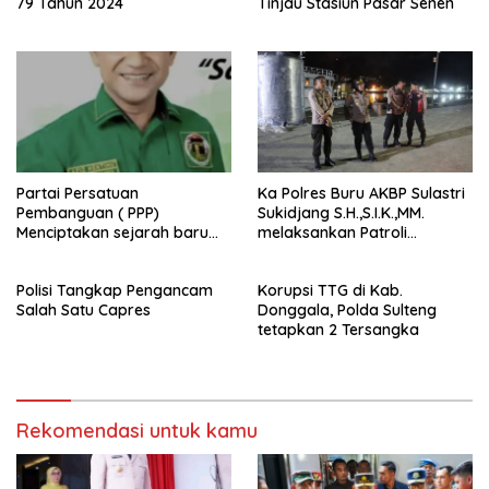
79 Tahun 2024
Tinjau Stasiun Pasar Senen
Partai Persatuan
Ka Polres Buru AKBP Sulastri
Pembanguan ( PPP)
Sukidjang S.H.,S.I.K.,MM.
Menciptakan sejarah baru
melaksankan Patroli
sebagai pemenang Pemilu
beberapa titik dalam kota
2024-2029. Di kabupaten
Namlea .
Polisi Tangkap Pengancam
Korupsi TTG di Kab.
Buru (Namlea).
Salah Satu Capres
Donggala, Polda Sulteng
tetapkan 2 Tersangka
Rekomendasi untuk kamu