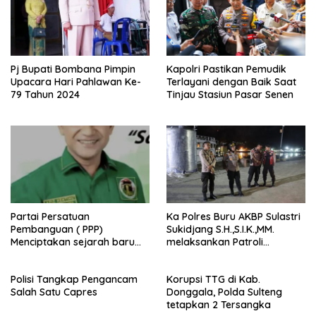
Pj Bupati Bombana Pimpin
Kapolri Pastikan Pemudik
Upacara Hari Pahlawan Ke-
Terlayani dengan Baik Saat
79 Tahun 2024
Tinjau Stasiun Pasar Senen
Partai Persatuan
Ka Polres Buru AKBP Sulastri
Pembanguan ( PPP)
Sukidjang S.H.,S.I.K.,MM.
Menciptakan sejarah baru
melaksankan Patroli
sebagai pemenang Pemilu
beberapa titik dalam kota
2024-2029. Di kabupaten
Namlea .
Polisi Tangkap Pengancam
Korupsi TTG di Kab.
Buru (Namlea).
Salah Satu Capres
Donggala, Polda Sulteng
tetapkan 2 Tersangka