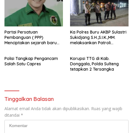
Partai Persatuan
Ka Polres Buru AKBP Sulastri
Pembanguan ( PPP)
Sukidjang S.H.,S.I.K.,MM.
Menciptakan sejarah baru
melaksankan Patroli
sebagai pemenang Pemilu
beberapa titik dalam kota
2024-2029. Di kabupaten
Namlea .
Polisi Tangkap Pengancam
Korupsi TTG di Kab.
Buru (Namlea).
Salah Satu Capres
Donggala, Polda Sulteng
tetapkan 2 Tersangka
Tinggalkan Balasan
Alamat email Anda tidak akan dipublikasikan.
Ruas yang wajib
ditandai
*