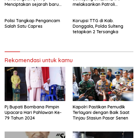
Menciptakan sejarah baru
melaksankan Patroli
sebagai pemenang Pemilu
beberapa titik dalam kota
2024-2029. Di kabupaten
Namlea .
Polisi Tangkap Pengancam
Korupsi TTG di Kab.
Buru (Namlea).
Salah Satu Capres
Donggala, Polda Sulteng
tetapkan 2 Tersangka
Rekomendasi untuk kamu
Pj Bupati Bombana Pimpin
Kapolri Pastikan Pemudik
Upacara Hari Pahlawan Ke-
Terlayani dengan Baik Saat
79 Tahun 2024
Tinjau Stasiun Pasar Senen