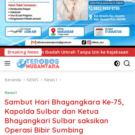
Tanpa Izin ke Kejaksaan
Breaking News
UNIMEN Tambah Delapan Progr
Beranda
NEWS
News1
News1
Sambut Hari Bhayangkara Ke-75,
Kapolda Sulbar dan Ketua
Bhayangkari Sulbar saksikan
Operasi Bibir Sumbing