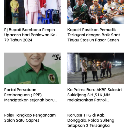
Pj Bupati Bombana Pimpin
Kapolri Pastikan Pemudik
Upacara Hari Pahlawan Ke-
Terlayani dengan Baik Saat
79 Tahun 2024
Tinjau Stasiun Pasar Senen
Partai Persatuan
Ka Polres Buru AKBP Sulastri
Pembanguan ( PPP)
Sukidjang S.H.,S.I.K.,MM.
Menciptakan sejarah baru
melaksankan Patroli
sebagai pemenang Pemilu
beberapa titik dalam kota
2024-2029. Di kabupaten
Namlea .
Polisi Tangkap Pengancam
Korupsi TTG di Kab.
Buru (Namlea).
Salah Satu Capres
Donggala, Polda Sulteng
tetapkan 2 Tersangka