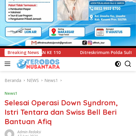
eskrimum Polda Sultra Serahkan Tersangka dan Barang Bukti 
Breaking News
Beranda
NEWS
News1
News1
Selesai Operasi Down Syndrom,
Istri Tentara dan Swiss Bell Beri
Bantuan Afiq
Admin Redaksi