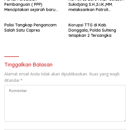
Pembanguan ( PPP)
Sukidjang S.H.,S.I.K.,MM.
Menciptakan sejarah baru
melaksankan Patroli
sebagai pemenang Pemilu
beberapa titik dalam kota
2024-2029. Di kabupaten
Namlea .
Polisi Tangkap Pengancam
Korupsi TTG di Kab.
Buru (Namlea).
Salah Satu Capres
Donggala, Polda Sulteng
tetapkan 2 Tersangka
Tinggalkan Balasan
Alamat email Anda tidak akan dipublikasikan.
Ruas yang wajib
ditandai
*