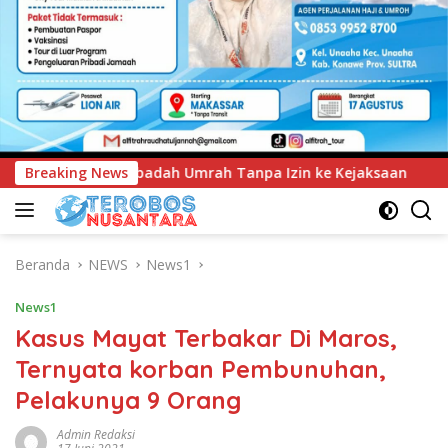
Izin ke Kejaksaan
Breaking News
UNIMEN Tambah Delapan Program Stu
Beranda
NEWS
News1
News1
Kasus Mayat Terbakar Di Maros,
Ternyata korban Pembunuhan,
Pelakunya 9 Orang
Admin Redaksi