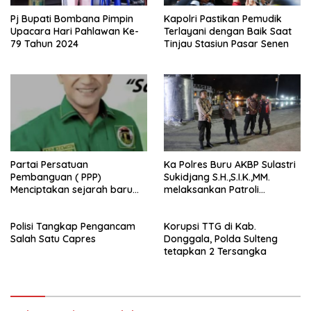
Pj Bupati Bombana Pimpin
Kapolri Pastikan Pemudik
Upacara Hari Pahlawan Ke-
Terlayani dengan Baik Saat
79 Tahun 2024
Tinjau Stasiun Pasar Senen
Partai Persatuan
Ka Polres Buru AKBP Sulastri
Pembanguan ( PPP)
Sukidjang S.H.,S.I.K.,MM.
Menciptakan sejarah baru
melaksankan Patroli
sebagai pemenang Pemilu
beberapa titik dalam kota
2024-2029. Di kabupaten
Namlea .
Polisi Tangkap Pengancam
Korupsi TTG di Kab.
Buru (Namlea).
Salah Satu Capres
Donggala, Polda Sulteng
tetapkan 2 Tersangka