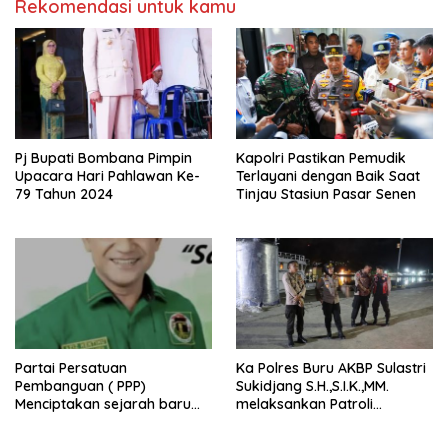
Rekomendasi untuk kamu
Pj Bupati Bombana Pimpin
Kapolri Pastikan Pemudik
Upacara Hari Pahlawan Ke-
Terlayani dengan Baik Saat
79 Tahun 2024
Tinjau Stasiun Pasar Senen
Partai Persatuan
Ka Polres Buru AKBP Sulastri
Pembanguan ( PPP)
Sukidjang S.H.,S.I.K.,MM.
Menciptakan sejarah baru
melaksankan Patroli
sebagai pemenang Pemilu
beberapa titik dalam kota
2024-2029. Di kabupaten
Namlea .